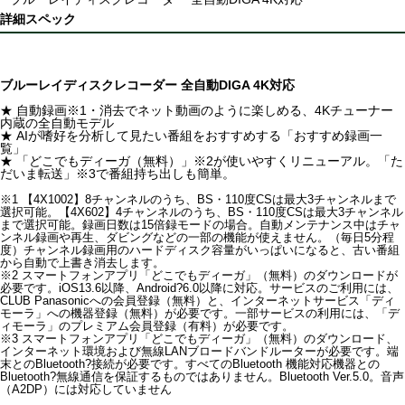
詳細スペック
ブルーレイディスクレコーダー 全自動DIGA 4K対応
★ 自動録画※1・消去でネット動画のように楽しめる、4Kチューナー
内蔵の全自動モデル
★ AIが嗜好を分析して見たい番組をおすすめする「おすすめ録画一
覧」
★ 「どこでもディーガ（無料）」※2が使いやすくリニューアル。「た
だいま転送」※3で番組持ち出しも簡単。
※1 【4X1002】8チャンネルのうち、BS・110度CSは最大3チャンネルまで
選択可能。【4X602】4チャンネルのうち、BS・110度CSは最大3チャンネル
まで選択可能。録画日数は15倍録モードの場合。自動メンテナンス中はチャ
ンネル録画や再生、ダビングなどの一部の機能が使えません。（毎日5分程
度）チャンネル録画用のハードディスク容量がいっぱいになると、古い番組
から自動で上書き消去します。
※2 スマートフォンアプリ「どこでもディーガ」（無料）のダウンロードが
必要です。iOS13.6以降、Android?6.0以降に対応。サービスのご利用には、
CLUB Panasonicへの会員登録（無料）と、インターネットサービス「ディ
モーラ」への機器登録（無料）が必要です。一部サービスの利用には、「デ
ィモーラ」のプレミアム会員登録（有料）が必要です。
※3 スマートフォンアプリ「どこでもディーガ」（無料）のダウンロード、
インターネット環境および無線LANブロードバンドルーターが必要です。端
末とのBluetooth?接続が必要です。すべてのBluetooth 機能対応機器との
Bluetooth?無線通信を保証するものではありません。Bluetooth Ver.5.0。音声
（A2DP）には対応していません