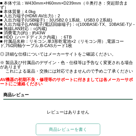
■ 本体寸法：W430mm×H60mm×D239mm（※奥行き：突起部含ま
ず）
■ 本体質量：4.0kg
■ 入出力端子(HDMI AV出力)：2
■ 入出力端子(USB端子)：3(USB2.0 1系統、USB3.0 2系統)
■ 入出力端子(LAN端子/電話回線端子)：○(100BASE-TX、10BASE-T)/－
■ 無線LAN対応：○(内蔵)
■ 消費電力(約)：約43W
■ HDD（ハードディスク内蔵）：6TB
■ 付属品名称：リモコン,単3形乾電池×2（リモコン用）,電源コー
ド,75Ω同軸ケーブル,B-CASカード1枚
◎ 詳細な仕様についてはメーカーサイトをご確認ください。
※ 製品及び付属品のデザイン・色・仕様等は予告なく変更される場合
があります
これによる返品・交換には対応できませんので予めご了承ください
AV機器の初期不良・修理等のサポートに付きましては各メーカーサポ
ートにご連絡ください
商品レビュー
レビューはありません
商品レビューを書く