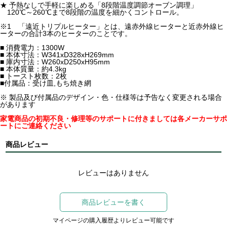
★ 予熱なしで手軽に楽しめる「8段階温度調節オーブン調理」
120℃～260℃まで8段階の温度を細かくコントロール。
※1 「遠近トリプルヒーター」とは、遠赤外線ヒーターと近赤外線ヒ
ーターの合計3本のヒーターのことです。
■ 消費電力：1300W
■ 本体寸法：W341xD328xH269mm
■ 庫内寸法：W260xD250xH95mm
■ 本体質量：約4.3kg
■ トースト枚数：2枚
■付属品：受け皿,もち焼き網
※ 製品及び付属品のデザイン・色・仕様等は予告なく変更される場合
があります
家電商品の初期不良・修理等のサポートに付きましては各メーカーサポ
ートにご連絡ください
商品レビュー
レビューはありません
商品レビューを書く
マイページの購入履歴よりレビュー可能です