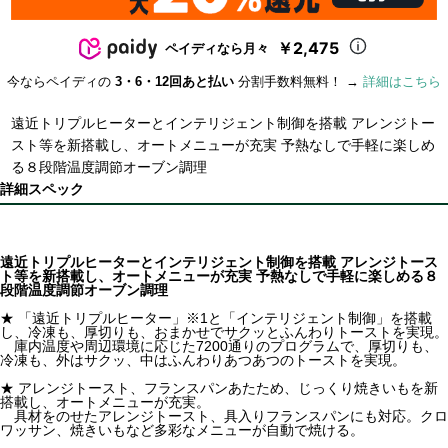
￥2,475
ペイディなら月々
今ならペイディの
3・6・12回あと払い
分割手数料無料！ →
詳細はこちら
遠近トリプルヒーターとインテリジェント制御を搭載 アレンジトー
スト等を新搭載し、オートメニューが充実 予熱なしで手軽に楽しめ
る８段階温度調節オーブン調理
詳細スペック
遠近トリプルヒーターとインテリジェント制御を搭載 アレンジトース
ト等を新搭載し、オートメニューが充実 予熱なしで手軽に楽しめる８
段階温度調節オーブン調理
★ 「遠近トリプルヒーター」※1と「インテリジェント制御」を搭載
し、冷凍も、厚切りも、おまかせでサクッとふんわりトーストを実現。
庫内温度や周辺環境に応じた7200通りのプログラムで、厚切りも、
冷凍も、外はサクッ、中はふんわりあつあつのトーストを実現。
★ アレンジトースト、フランスパンあたため、じっくり焼きいもを新
搭載し、オートメニューが充実。
具材をのせたアレンジトースト、具入りフランスパンにも対応。クロ
ワッサン、焼きいもなど多彩なメニューが自動で焼ける。