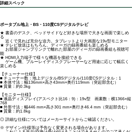
詳細スペック
ポータブル地上・BS・110度CSデジタルテレビ
★ 書斎のデスク、ベッドサイドなど好きな場所で大きな画面で楽しめ
る
近くで見れば充分な迫力。タブレットより大画面な19v型モニター
★ テレビ放送はもちろん、ディーガの録画番組も楽しめる
お部屋ジャンプリンクで離れた部屋のディーガの録画番組も視聴可
能
★ HDMI入力端子で様々な機器を接続できる
ゲーム機、ブルーレイディスクプレーヤーなど用途に応じて幅広く
楽しめる
【チューナー仕様】
■ チューナー数：地上デジタル/BSデジタル/110度CSデジタル：1
■ 本体寸法：幅136mm×高さ43mm×奥行119mm（突起部含む）
■ 質量：約0.3kg
【モニター仕様】
■ 液晶ディスプレイ(アスペクト比16：9)：19v型 画素数：横1366×縦
768
■ 外形寸法：幅446 mm×高さ301 mm×奥行き46.4 mm（突起部含む）
■ 質量：約1.8kg
◎ 詳細な仕様についてはメーカーサイトからご確認ください。
※ デザイン/仕様等は予告なく変更される場合があります。
これによる返品/交換は受け付けることはできませんのでご了承くだ