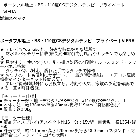
ポータブル地上・BS・110度CSデジタルテレビ プライベート
VIERA
詳細スペック
ポータブル地上・BS・110度CSデジタルテレビ プライベートVIERA
★ テレビもYouTubeも、 好きな時に好きな場所で
防水＆バッテリー搭載(最長約4時間)でお風呂やキッチンでも楽しめ
る
★ 見やすく・使いやすい、引っ掛け対応の4段階チルトスタンド・タッ
チパネル搭載
タッチパネル対応。濡れた手でもタッチで操作
★ おウチのコトも便利にサポート。「 置き時計機能」「エアコン連携
操作※インターネット接続必要」
テレビ視聴時以外にもお役立ち。時刻や天気、家族の予定を確認で
きる「置き時計機能」
【チューナー仕様】
■ チューナー数：地上デジタル/BSデジタル/110度CSデジタル：1
■ 本体寸法：幅136mm×高さ43mm×奥行119mm（突起部含む）
■ 質量：約0.3kg
【モニター仕様】
■ 液晶ディスプレイ(アスペクト比16：9)：15v型 画素数：横1354×縦
760
■ 外形寸法：幅411 mm×高さ279 mm×奥行き48.0 mm（スタンド・突
起部含む／スタンドを上げた状態）