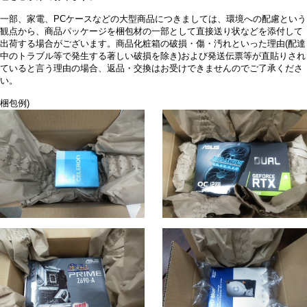
一部、家電、PCケースなどの大型商品につきましては、環境への配慮という
観点から、商品パッケージを梱包材の一部として直接送り状などを添付して
出荷する場合がございます。商品化粧箱の破損・傷・汚れといった理由(配達
中のトラブル等で発生する著しい破損を除き)および発送伝票等が直貼りされ
ていると言う理由の場合、返品・交換はお受けできませんのでご了承くださ
い。
梱包例)