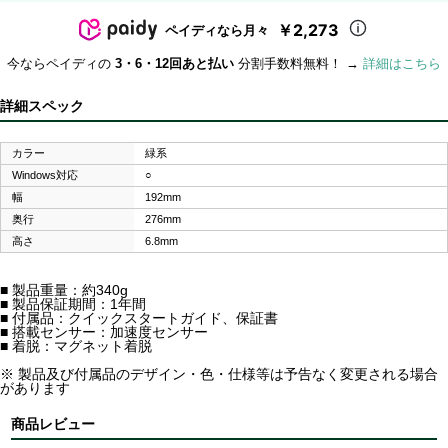
￥2,273
ペイディなら月々
今ならペイディの
3・6・12回あと払い
分割手数料無料！ →
詳細はこちら
詳細スペック
カラー
緑系
Windows対応
○
幅
192mm
奥行
276mm
高さ
6.8mm
■ 製品重量：約340g
■ 製品保証期間：1年間
■ 付属品：クイックスタートガイド、保証書
■ 搭載センサー：加速度センサー
■ 着脱：マグネット着脱
※ 製品及び付属品のデザイン・色・仕様等は予告なく変更される場合
があります
商品レビュー