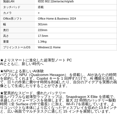
無線LAN
IEEE 802.11be/ax/ac/n/g/a/b
タッチパッド
搭載
カメラ
○
Office系ソフト
Office Home & Business 2024
幅
301mm
奥行
220mm
高さ
17.5mm
重量
1.34kg
プリインストールOS
Windows11 Home
★よりスマートに進化した超薄型ノート PC
AIとともに、新しい時代へ
★NPUによる新しいAI体験
パワフルな NPU（Qualcomm Hexagon） を搭載し、AIがあなたの時間
を節約してくれます。Copilot キーを 1 回押すだけで、AI 機能を活用し
て、日々の作業に費やす時間を削減したり、自分のアイデアを実際の画
像として生成したりすることができます。
★驚異的なスピード、優れたバッテリー
最もパワフルな超薄型ラップトップは、Snapdragon X Elite を搭載で、
卓越したパフォーマンスを発揮します。最大 22 時間のバッテリー駆動
時間（全 Surface の中で最長）に加え、Wi-Fi 7を搭載しています。よ
りコンパクトな本体により広くなったディスプレイを収めた13.8インチ
と、広い画面でマルチタスクに適した 15 インチを展開しています。