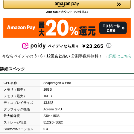
￥23,265
ペイディなら月々
今ならペイディの
3・6・12回あと払い
分割手数料無料！ →
詳細はこちら
詳細スペック
CPU名称
Snapdragon X Elite
メモリ（標準）
16GB
メモリ（最大）
16GB
ディスプレイサイズ
13.8型
グラフィック機能
Adreno GPU
最大解像度
2304×1536
ストレージ容量
512GB (SSD)
Bluetoothバージョン
5.4