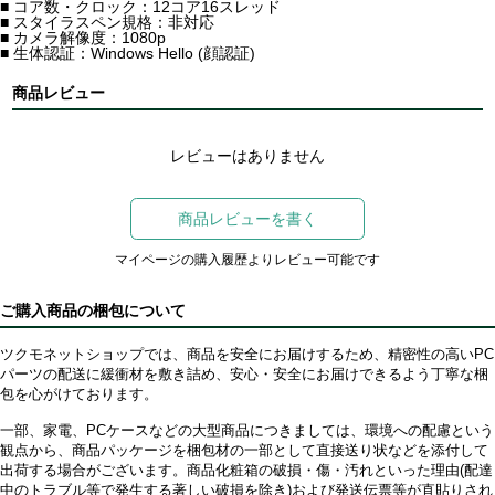
■ コア数・クロック：12コア16スレッド
■ スタイラスペン規格：非対応
■ カメラ解像度：1080p
■ 生体認証：Windows Hello (顔認証)
商品レビュー
レビューはありません
商品レビューを書く
マイページの購入履歴よりレビュー可能です
ご購入商品の梱包について
ツクモネットショップでは、商品を安全にお届けするため、精密性の高いPC
パーツの配送に緩衝材を敷き詰め、安心・安全にお届けできるよう丁寧な梱
包を心がけております。
一部、家電、PCケースなどの大型商品につきましては、環境への配慮という
観点から、商品パッケージを梱包材の一部として直接送り状などを添付して
出荷する場合がございます。商品化粧箱の破損・傷・汚れといった理由(配達
中のトラブル等で発生する著しい破損を除き)および発送伝票等が直貼りされ