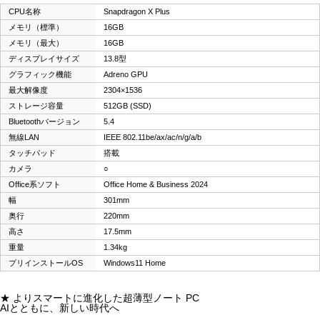
CPU名称
Snapdragon X Plus
メモリ（標準）
16GB
メモリ（最大）
16GB
ディスプレイサイズ
13.8型
グラフィック機能
Adreno GPU
最大解像度
2304×1536
ストレージ容量
512GB (SSD)
Bluetoothバージョン
5.4
無線LAN
IEEE 802.11be/ax/ac/n/g/a/b
タッチパッド
搭載
カメラ
○
Office系ソフト
Office Home & Business 2024
幅
301mm
奥行
220mm
高さ
17.5mm
重量
1.34kg
プリインストールOS
Windows11 Home
★ よりスマートに進化した超薄型ノート PC
AIとともに、新しい時代へ