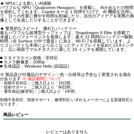
★ NPUによる新しいAI体験
パワフルな NPU（Qualcomm Hexagon） を搭載し、AIがあなたの時間
を節約してくれます。Copilot キーを 1 回押すだけで、AI 機能を活用し
て、日々の作業に費やす時間を削減したり、自分のアイデアを実際の画
像として生成したりすることができます。
★ 驚異的なスピード、優れたバッテリー
最もパワフルな超薄型ラップトップは、Snapdragon X Elite を搭載で、
卓越したパフォーマンスを発揮します。最大 22 時間のバッテリー駆動
時間（全 Surface の中で最長）に加え、Wi-Fi 7を搭載しています。よ
りコンパクトな本体により広くなったディスプレイを収めた13.8インチ
と、広い画面でマルチタスクに適した 15 インチを展開しています。
■ スタイラスペン規格：非対応
■ カメラ解像度：1080p
■ 生体認証：Windows Hello (顔認証)
※ 製品及び付属品のデザイン・色・仕様等は予告なく変更される場合
があります
※ 保証期間について
・初期不良対応：ご購入日より「14日間」
・技術サポート：ご購入日より「90日間」
・通常保証(修理等)：ご購入日より「1年間」
初期不良対応、技術サポート、修理対応 いずれもメーカーによる直接対応と
なります。
商品レビュー
レビューはありません