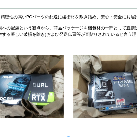
精密性の高いPCパーツの配送に緩衝材を敷き詰め、安心・安全にお届
境への配慮という観点から、商品パッケージを梱包材の一部として直接
生する著しい破損を除き)および発送伝票等が直貼りされていると言う