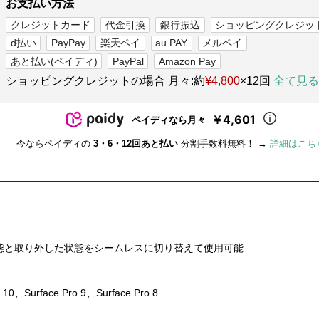
お支払い方法
クレジットカード
代金引換
銀行振込
ショッピングクレジッ
d払い
PayPay
楽天ペイ
au PAY
メルペイ
あと払い(ペイディ)
PayPal
Amazon Pay
ショッピングクレジットの場合 月々:約
¥4,800
×12回
全て見る
￥4,601
ペイディなら月々
今ならペイディの
3・6・12回あと払い
分割手数料無料！ →
詳細はこち
態と取り外した状態をシームレスに切り替えて使用可能
、Surface Pro 9、Surface Pro 8