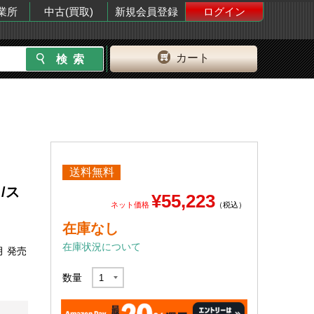
業所
中古(買取)
新規会員登録
ログイン
カート
送料無料
/ス
¥55,223
ネット価格
（税込）
在庫なし
在庫状況について
月 発売
数量