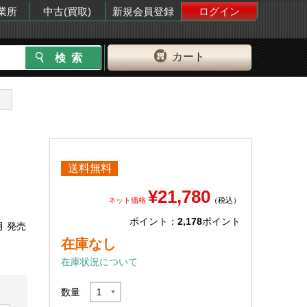
業所
中古(買取)
新規会員登録
ログイン
カート
送料無料
¥21,780
ネット価格
（税込）
ポイント：
2,178
ポイント
月 発売
在庫なし
在庫状況について
数量