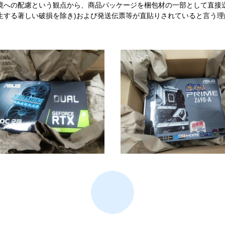
境への配慮という観点から、商品パッケージを梱包材の一部として直接
生する著しい破損を除き)および発送伝票等が直貼りされていると言う