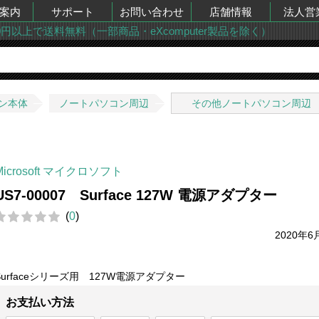
案内
サポート
お問い合わせ
店舗情報
法人営
00円以上で送料無料（一部商品・eXcomputer製品を除く）
ン本体
ノートパソコン周辺
その他ノートパソコン周辺
Microsoft マイクロソフト
US7-00007 Surface 127W 電源アダプター
(
0
)
2020年6
Surfaceシリーズ用 127W電源アダプター
お支払い方法