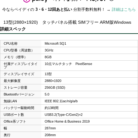
今ならペイディの
3・6・12回あと払い
分割手数料無料！ →
詳細はこちら
13型(2880×1920) タッチパネル搭載 SIMフリー ARM版Windows
詳細スペック
CPU名称
Microsoft SQ1
CPU型番（周波数）
3GHz
メモリ（標準）
8GB
付属ディスプレイタイ
10点マルチタッチ PixelSense
プ
ディスプレイサイズ
13型
最大解像度
2880×1920
ストレージ容量
256GB (SSD)
Bluetoothバージョン
5.0
無線LAN
IEEE 802.11ac/n/g/a/b
バッテリー駆動時間
約13時間
USBポート数
USB3.2(Type-C/Gen2)×2
Office系ソフト
Office Home & Business 2019
幅
287mm
奥行
208mm