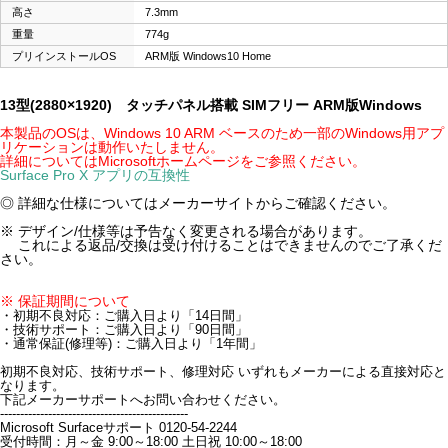
高さ
7.3mm
重量
774g
プリインストールOS
ARM版 Windows10 Home
13型(2880×1920) タッチパネル搭載 SIMフリー ARM版Windows
本製品のOSは、Windows 10 ARM ベースのため一部のWindows用アプ
リケーションは動作いたしません。
詳細についてはMicrosoftホームページをご参照ください。
Surface Pro X アプリの互換性
◎ 詳細な仕様についてはメーカーサイトからご確認ください。
※ デザイン/仕様等は予告なく変更される場合があります。
これによる返品/交換は受け付けることはできませんのでご了承くだ
さい。
※ 保証期間について
・初期不良対応：ご購入日より「14日間」
・技術サポート：ご購入日より「90日間」
・通常保証(修理等)：ご購入日より「1年間」
初期不良対応、技術サポート、修理対応 いずれもメーカーによる直接対応と
なります。
下記メーカーサポートへお問い合わせください。
-----------------------------------------------
Microsoft Surfaceサポート 0120-54-2244
受付時間：月～金 9:00～18:00 土日祝 10:00～18:00