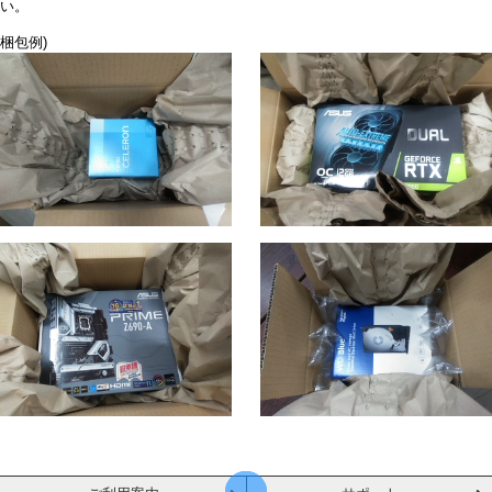
い。
梱包例)