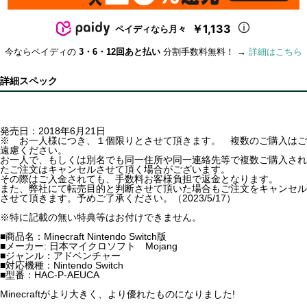
￥1,133
ペイディなら月々
今ならペイディの
3・6・12回あと払い
分割手数料無料！ →
詳細はこちら
詳細スペック
発売日：2018年6月21日
※ お一人様につき、１個限りとさせて頂きます。 複数のご購入はご
遠慮ください。
お一人で、もしくは別名でも同一住所や同一連絡先等で複数ご購入され
たご注文はキャンセルさせて頂く場合がございます。
その際はご入金されても、手数料お客様負担で返金となります。
また、弊社にて転売目的と判断させて頂いた場合もご注文をキャンセル
させて頂きます。予めご了承ください。（2023/5/17）
※特に記載の無い特典等はお付けできません。
■商品名：Minecraft Nintendo Switch版
■メーカー: 日本マイクロソフト Mojang
■ジャンル：アドベンチャー
■対応機種：Nintendo Switch
■型番：HAC-P-AEUCA
Minecraftがより大きく、より優れたものになりました!