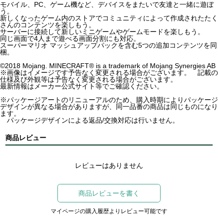
モバイル、PC、ゲーム機など、デバイスをまたいで友達と一緒に遊ぼ
う。
新しくなったゲーム内のストアでコミュニティによって作成されたたく
さんのコンテンツを楽しもう。
サーバーに接続して新しいミニゲームやゲームモードを楽しもう。
同じ画面で4人まで遊べる画面分割にも対応。
スーパーマリオ マッシュアップパックを含む5つの追加コンテンツを同
梱。
©2018 Mojang. MINECRAFT® is a trademark of Mojang Synergies AB
※画像はイメージです予告なく変更される場合がございます。 記載の
仕様及び外観等は予告なく変更される場合がございます。
最新情報はメーカー公式サイト等でご確認ください。
※パッケージアートのリニューアルのため、購入時期によりパッケージ
デザインが異なる場合がありますが、同一品番の商品は同じものになり
ます。
パッケージデザインによる返品/交換対応は行いません。
商品レビュー
レビューはありません
商品レビューを書く
マイページの購入履歴よりレビュー可能です