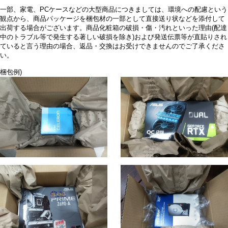
一部、家電、PCケースなどの大型商品につきましては、環境への配慮という
観点から、商品パッケージを梱包材の一部として直接送り状などを添付して
出荷する場合がございます。商品化粧箱の破損・傷・汚れといった理由(配達
中のトラブル等で発生する著しい破損を除き)および発送伝票等が直貼りされ
ていると言う理由の場合、返品・交換はお受けできませんのでご了承くださ
い。
梱包例)