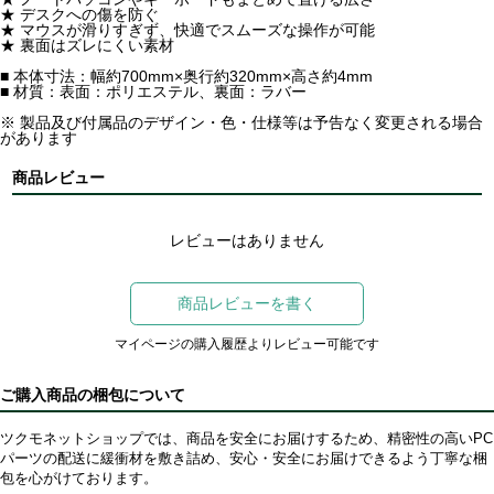
★ デスクへの傷を防ぐ
★ マウスが滑りすぎず、快適でスムーズな操作が可能
★ 裏面はズレにくい素材
■ 本体寸法：幅約700mm×奥行約320mm×高さ約4mm
■ 材質：表面：ポリエステル、裏面：ラバー
※ 製品及び付属品のデザイン・色・仕様等は予告なく変更される場合
があります
商品レビュー
レビューはありません
商品レビューを書く
マイページの購入履歴よりレビュー可能です
ご購入商品の梱包について
ツクモネットショップでは、商品を安全にお届けするため、精密性の高いPC
パーツの配送に緩衝材を敷き詰め、安心・安全にお届けできるよう丁寧な梱
包を心がけております。