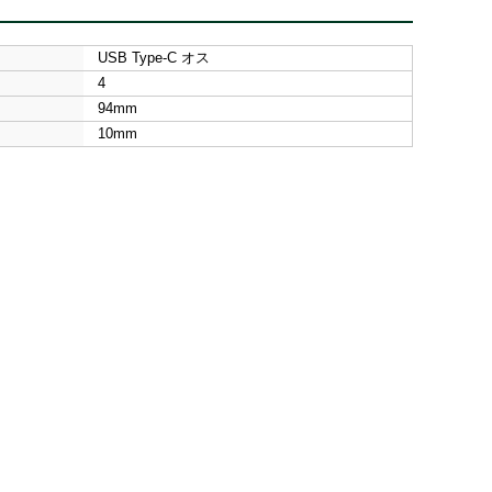
USB Type-C オス
4
94mm
10mm