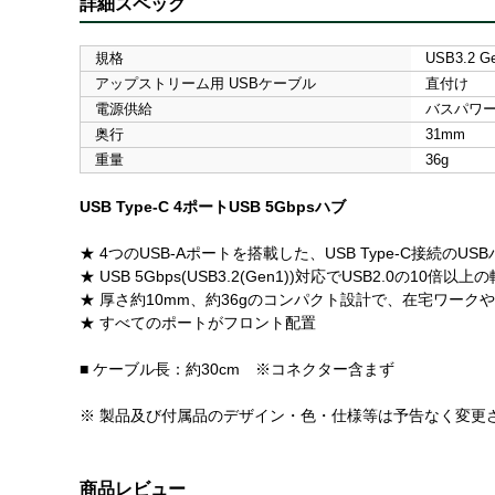
詳細スペック
規格
USB3.2 G
アップストリーム用 USBケーブル
直付け
電源供給
バスパワ
奥行
31mm
重量
36g
USB Type-C 4ポートUSB 5Gbpsハブ
★ 4つのUSB-Aポートを搭載した、USB Type-C接続のUS
★ USB 5Gbps(USB3.2(Gen1))対応でUSB2.0の1
★ 厚さ約10mm、約36gのコンパクト設計で、在宅ワー
★ すべてのポートがフロント配置
■ ケーブル長：約30cm ※コネクター含まず
※ 製品及び付属品のデザイン・色・仕様等は予告なく変更
商品レビュー