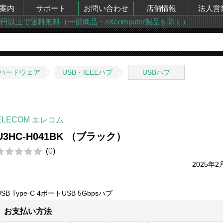
案内
サポート
お問い合わせ
店舗情報
法人営
00円以上で送料無料（一部商品・eXcomputer製品を除く）
ハードウェア
USB・IEEEハブ
USBハブ
ELECOM エレコム
U3HC-H041BK （ブラック）
(
0
)
2025年2
USB Type-C 4ポートUSB 5Gbpsハブ
お支払い方法