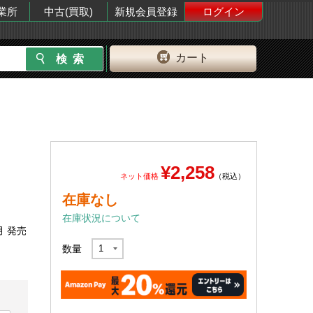
業所
中古(買取)
新規会員登録
ログイン
カート
¥2,258
ネット価格
（税込）
在庫なし
在庫状況について
月 発売
数量