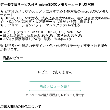
データ復旧サービス付き microSDXCメモリーカード U3 V30
★ ビデオカメラやVlogカメラにおすすめ！4K対応のmicroSDXCメモリ
ーカード
★ UHS-I、U3、V30対応。読み込み最大95MB/s、書き込み最大85MB/s
で、4Kなどの高画質・大容量データも素早く快適に扱えます
★ アプリケーションパフォーマンスクラス(A2)対応
■ スピードクラス：Class10、UHS-I、U3、V30、A2
■ 最大転送速度：読み込み:95MB/s、書き込み85MB/s
■ JIS防水保護等級7(IPX7)に準拠 ※本体のみ
※ 製品及び付属品のデザイン・色・仕様等は予告なく変更される場合
があります。
商品レビュー
レビューはありません
商品レビューを書く
マイページの購入履歴よりレビュー可能です
ご購入商品の梱包について