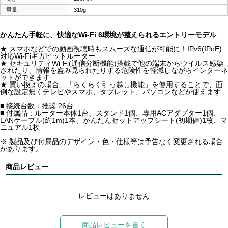
重量
310g
かんたん手軽に、快適なWi-Fi 6環境が整えられるエントリーモデル
★ スマホなどでの動画視聴時もスムーズな通信が可能に！IPv6(IPoE)
対応Wi-Fiギガビットルーター
★ セキュリティWi-Fi(通信分断機能)搭載で他の端末からウイルス感染
されたり、情報を盗み見られたりする危険性を軽減しながらインターネ
ットができます
★ 買い換えの場合、「らくらく引っ越し機能」を使用することで、面
倒な設定無くテレビやスマホ、タブレット、パソコンなどが使えます
■ 接続台数：推奨 26台
■ 付属品：ルーター本体1台、スタンド1個、専用ACアダプター1個、
LANケーブル(約1m)1本、かんたんセットアップシート(初期値)1枚、マ
ニュアル1枚
※ 製品及び付属品のデザイン・色・仕様等は予告なく変更される場合
があります。
商品レビュー
レビューはありません
商品レビューを書く