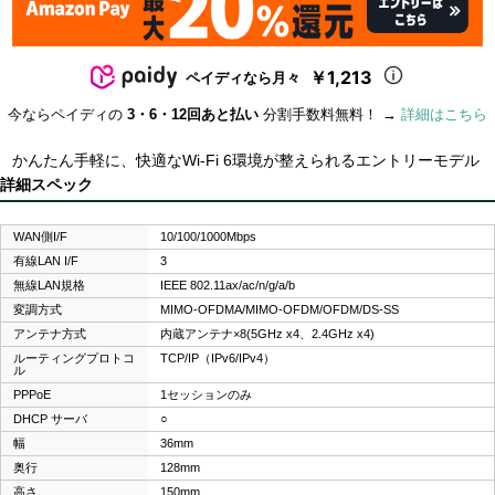
￥1,213
ペイディなら月々
今ならペイディの
3・6・12回あと払い
分割手数料無料！ →
詳細はこちら
かんたん手軽に、快適なWi-Fi 6環境が整えられるエントリーモデル
詳細スペック
WAN側I/F
10/100/1000Mbps
有線LAN I/F
3
無線LAN規格
IEEE 802.11ax/ac/n/g/a/b
変調方式
MIMO-OFDMA/MIMO-OFDM/OFDM/DS-SS
アンテナ方式
内蔵アンテナ×8(5GHz x4、2.4GHz x4)
ルーティングプロトコ
TCP/IP（IPv6/IPv4）
ル
PPPoE
1セッションのみ
DHCP サーバ
○
幅
36mm
奥行
128mm
高さ
150mm