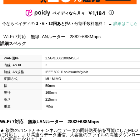
￥1,184
ペイディなら月々
今ならペイディの
3・6・12回あと払い
分割手数料無料！ →
詳細はこちら
Wi-Fi 7対応 無線LANルーター 2882+688Mbps
詳細スペック
WAN側I/F
2.5G/1000/100BASE-T
有線LAN I/F
2
無線LAN規格
IEEE 802.11be/ax/ac/n/g/a/b
変調方式
MU-MIMO
幅
50mm
奥行
160mm
高さ
215mm
重量
765g
Wi-Fi 7対応 無線LANルーター 2882+688Mbps
★ 複数のバンドとチャンネルでデータの同時送受信を可能にしたMLO
に対応し、より高速なデータ通信、大容量のファイルの高速ダウンロー
ドが可能になりました