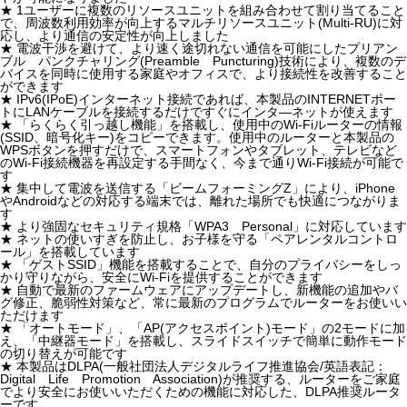
★ 1ユーザーに複数のリソースユニットを組み合わせて割り当てること
で、周波数利用効率が向上するマルチリソースユニット(Multi-RU)に対
応し、より通信の安定性が向上しました
★ 電波干渉を避けて、より速く途切れない通信を可能にしたプリアン
ブル パンクチャリング(Preamble Puncturing)技術により、複数のデ
バイスを同時に使用する家庭やオフィスで、より接続性を改善すること
ができます
★ IPv6(IPoE)インターネット接続であれば、本製品のINTERNETポー
トにLANケーブルを接続するだけですぐにインタ―ネットが使えます
★ 「らくらく引っ越し機能」を搭載し、使用中のWi-Fiルーターの情報
(SSID、暗号化キー)をコピーできます。使用中のルーターと本製品の
WPSボタンを押すだけで、スマートフォンやタブレット、テレビなど
のWi-Fi接続機器を再設定する手間なく、今まで通りWi-Fi接続が可能で
す
★ 集中して電波を送信する「ビームフォーミングZ」により、iPhone
やAndroidなどの対応する端末では、離れた場所でも快適につながりま
す
★ より強固なセキュリティ規格「WPA3 Personal」に対応しています
★ ネットの使いすぎを防止し、お子様を守る「ペアレンタルコントロ
ール」を搭載しています
★ 「ゲストSSID」機能を搭載することで、自分のプライバシーをしっ
かり守りながら、安全にWi-Fiを提供することができます
★ 自動で最新のファームウェアにアップデートし、新機能の追加やバ
グ修正、脆弱性対策など、常に最新のプログラムでルーターをお使いい
ただけます
★ 「オートモード」、「AP(アクセスポイント)モード」の2モードに加
え、「中継器モード」を搭載し、スライドスイッチで簡単に動作モード
の切り替えが可能です
★ 本製品はDLPA(一般社団法人デジタルライフ推進協会/英語表記：
Digital Life Promotion Association)が推奨する、ルーターをご家庭
でより安全にお使いいただくための機能に対応した、DLPA推奨ルータ
ーです