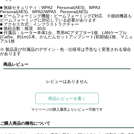
■ 無線セキュリティ：WPA2 Personal(AES)、WPA3
Personal(AES)、WPA2/WPA3 Personal(AES)
■ ビームフォーミング機能：ビームフォーミングZ対応 ※接続機器も
ビームフォーミングに対応している必要があります
■ アクセス方式：インフラストラクチャー
■ 接続台数：推奨 40台
■ 付属品：ルーター本体1台、専用ACアダプター1個、LANケーブル
(Cat5e、約1m)1本、かんたんセットアップシート(初期値)1枚、マニュ
アル1枚
※ 製品及び付属品のデザイン・色・仕様等は予告なく変更される場合
があります
商品レビュー
レビューはありません
商品レビューを書く
マイページの購入履歴よりレビュー可能です
ご購入商品の梱包について