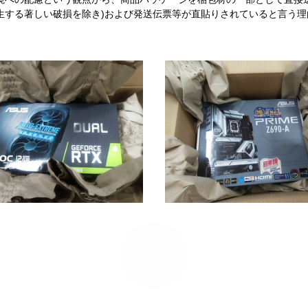
生する著しい破損を除き)および発送伝票等が直貼りされていると言う