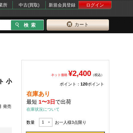
業所
中古(買取)
新規会員登録
ログイン
カート
¥2,400
ネット価格
（税込）
ト 小
ポイント：
120
ポイント
在庫あり
最短
1〜3日
で出荷
月 発売
在庫状況について
数量
お一人様
3
点限り