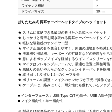
ワイヤレス機能
×
ドライバサイズ
30mm
折りたたみ式 両耳オーバーヘッドタイプのヘッドセット
★ スリムに収納できる薄型の折りたたみ式ヘッドセット
★ しっかりと音声を聞き取れる両耳オーバーヘッドタイプ
★ 軽快な装着感のオンイヤー型
★ マイク正面の音を集音しやすく、周囲の環境音を軽減し
★ 洗濯機や掃除機、キーボードの打鍵音などの軽度な生活
★ 息によるポップノイズを軽減するウインドスクリーンを
★ マイクはフレキシブルアームで、最適な位置に調整可能
★ 肌触りの良いやわらかなクッションイヤーパッドを採用
★ 取り回ししやすい1.2mのケーブル長
★ ボリュームの調整・マイクのオン/オフが手元で操作で
★ ケーブルは、絡みにくく、耐久性にも優れているファブ
■ インターフェース：USB Type-C(TM)端子、USB-A端子
■ マイク指向性：単一指向性
※ 製品及び付属品のデザイン・色・仕様等は予告なく変更