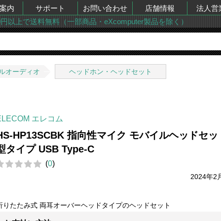
案内
サポート
お問い合わせ
店舗情報
法人営
00円以上で送料無料（一部商品・eXcomputer製品を除く）
ルオーディオ
ヘッドホン・ヘッドセット
ELECOM エレコム
HS-HP13SCBK 指向性マイク モバイルヘッドセッ
型タイプ USB Type-C
(
0
)
2024年2
折りたたみ式 両耳オーバーヘッドタイプのヘッドセット