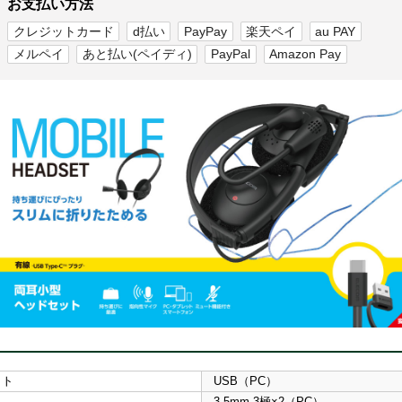
お支払い方法
クレジットカード
d払い
PayPay
楽天ペイ
au PAY
メルペイ
あと払い(ペイディ)
PayPal
Amazon Pay
ット
USB（PC）
3.5mm 3極×2（PC）