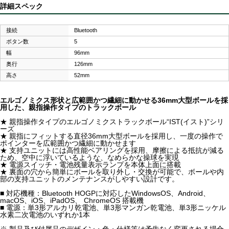
詳細スペック
接続
Bluetooth
ボタン数
5
幅
96mm
奥行
126mm
高さ
52mm
エルゴノミクス形状と広範囲かつ繊細に動かせる36mm大型ボールを採
用した、親指操作タイプのトラックボール
★ 親指操作タイプのエルゴノミクストラックボール“IST(イスト)”シリ
ーズ
★ 親指にフィットする直径36mm大型ボールを採用し、一度の操作で
ポインターを広範囲かつ繊細に動かせます
★ 支持ユニットには高性能ベアリングを採用、摩擦による抵抗が減る
ため、空中に浮いているような、なめらかな操球を実現
★ 電源スイッチ・電池残量表示ランプを本体上面に搭載
★ 裏面の穴から簡単にボールを取り外し・交換が可能で、ボールや内
部の支持ユニットのメンテナンスがしやすい設計です。
■ 対応機種：Bluetooth HOGPに対応したWindowsOS、Android、
macOS、iOS、iPadOS、 ChromeOS 搭載機
■ 電源：単3形アルカリ乾電池、単3形マンガン乾電池、単3形ニッケル
水素二次電池のいずれか1本