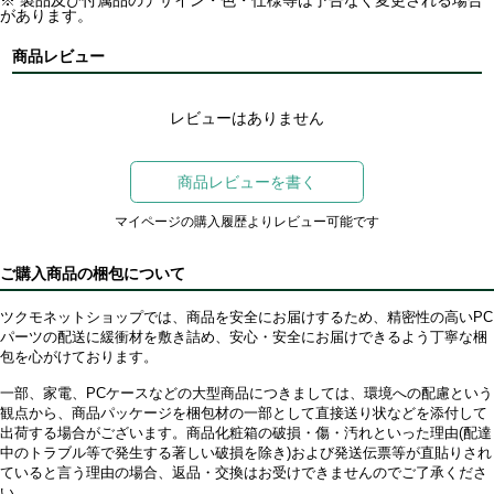
※ 製品及び付属品のデザイン・色・仕様等は予告なく変更される場合
があります。
商品レビュー
レビューはありません
商品レビューを書く
マイページの購入履歴よりレビュー可能です
ご購入商品の梱包について
ツクモネットショップでは、商品を安全にお届けするため、精密性の高いPC
パーツの配送に緩衝材を敷き詰め、安心・安全にお届けできるよう丁寧な梱
包を心がけております。
一部、家電、PCケースなどの大型商品につきましては、環境への配慮という
観点から、商品パッケージを梱包材の一部として直接送り状などを添付して
出荷する場合がございます。商品化粧箱の破損・傷・汚れといった理由(配達
中のトラブル等で発生する著しい破損を除き)および発送伝票等が直貼りされ
ていると言う理由の場合、返品・交換はお受けできませんのでご了承くださ
い。