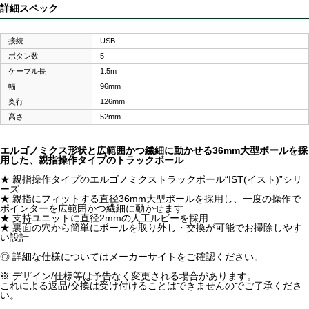
詳細スペック
接続
USB
ボタン数
5
ケーブル長
1.5m
幅
96mm
奥行
126mm
高さ
52mm
エルゴノミクス形状と広範囲かつ繊細に動かせる36mm大型ボールを採
用した、親指操作タイプのトラックボール
★ 親指操作タイプのエルゴノミクストラックボール“IST(イスト)”シリ
ーズ
★ 親指にフィットする直径36mm大型ボールを採用し、一度の操作で
ポインターを広範囲かつ繊細に動かせます
★ 支持ユニットに直径2mmの人工ルビーを採用
★ 裏面の穴から簡単にボールを取り外し・交換が可能でお掃除しやす
い設計
◎ 詳細な仕様についてはメーカーサイトをご確認ください。
※ デザイン/仕様等は予告なく変更される場合があります。
これによる返品/交換は受け付けることはできませんのでご了承くださ
い。