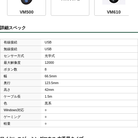
VM500
VM610
詳細スペック
有線接続
USB
無線接続
USB
センサー方式
光学式
最大解像度
12000
ボタン数
8
幅
66.5mm
奥行
123.5mm
高さ
42mm
ケーブル長
1.5m
色
黒系
Windows対応
○
ゲーミング
○
軽量
○