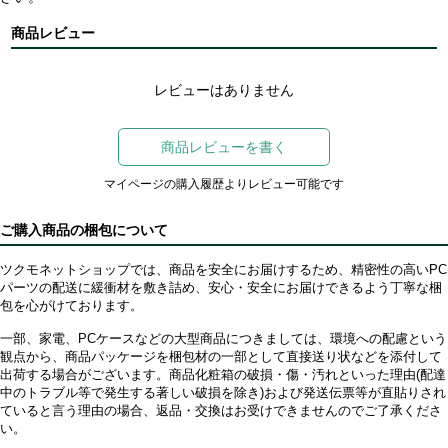
商品レビュー
レビューはありません
商品レビューを書く
マイページの購入履歴よりレビュー可能です
ご購入商品の梱包について
ツクモネットショップでは、商品を安全にお届けするため、精密性の高いPC
パーツの配送に緩衝材を敷き詰め、安心・安全にお届けできるよう丁寧な梱
包を心がけております。
一部、家電、PCケースなどの大型商品につきましては、環境への配慮という
観点から、商品パッケージを梱包材の一部として直接送り状などを添付して
出荷する場合がございます。商品化粧箱の破損・傷・汚れといった理由(配達
中のトラブル等で発生する著しい破損を除き)および発送伝票等が直貼りされ
ていると言う理由の場合、返品・交換はお受けできませんのでご了承くださ
い。