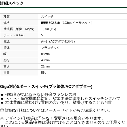
詳細スペック
種類
スイッチ
規格
IEEE 802.3ab（1Gbpsイーサネット）
帯域幅（単位・Mbps）
1,000 (1G)
ポート・RJ-45
5
電源
外付（ACアダプタ添付）
筐体
プラスチック
幅
83mm
奥行
49mm
高さ
21mm
重量
55g
Giga対応5ポートスイッチ(プラ筐体/ACアダプター)
★ 作動音が気にならない静音ファンレス設
★ らくらく節電機能に対応、省エネ法に準拠したスイッチングハブ
★ 本体背面に壁掛け設置用の穴があり、壁掛けすることも可能
◎ 詳細な仕様についてはメーカーサイトからご確認ください。
※ デザイン/仕様等は予告なく変更される場合があります。
これによる返品/交換は受け付けることはできませんのでご了承くだ
さい。