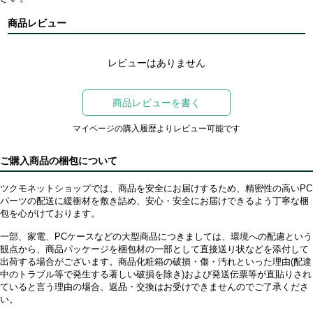
商品レビュー
レビューはありません
商品レビューを書く
マイページの購入履歴よりレビュー可能です
ご購入商品の梱包について
ツクモネットショップでは、商品を安全にお届けするため、精密性の高いPC
パーツの配送に緩衝材を敷き詰め、安心・安全にお届けできるよう丁寧な梱
包を心がけております。
一部、家電、PCケースなどの大型商品につきましては、環境への配慮という
観点から、商品パッケージを梱包材の一部として直接送り状などを添付して
出荷する場合がございます。商品化粧箱の破損・傷・汚れといった理由(配達
中のトラブル等で発生する著しい破損を除き)および発送伝票等が直貼りされ
ていると言う理由の場合、返品・交換はお受けできませんのでご了承くださ
い。