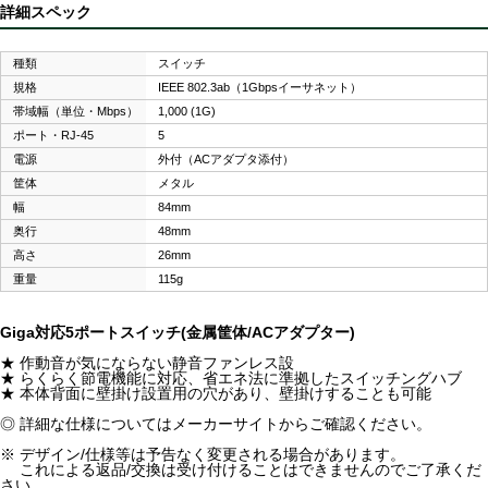
詳細スペック
種類
スイッチ
規格
IEEE 802.3ab（1Gbpsイーサネット）
帯域幅（単位・Mbps）
1,000 (1G)
ポート・RJ-45
5
電源
外付（ACアダプタ添付）
筐体
メタル
幅
84mm
奥行
48mm
高さ
26mm
重量
115g
Giga対応5ポートスイッチ(金属筐体/ACアダプター)
★ 作動音が気にならない静音ファンレス設
★ らくらく節電機能に対応、省エネ法に準拠したスイッチングハブ
★ 本体背面に壁掛け設置用の穴があり、壁掛けすることも可能
◎ 詳細な仕様についてはメーカーサイトからご確認ください。
※ デザイン/仕様等は予告なく変更される場合があります。
これによる返品/交換は受け付けることはできませんのでご了承くだ
さい。