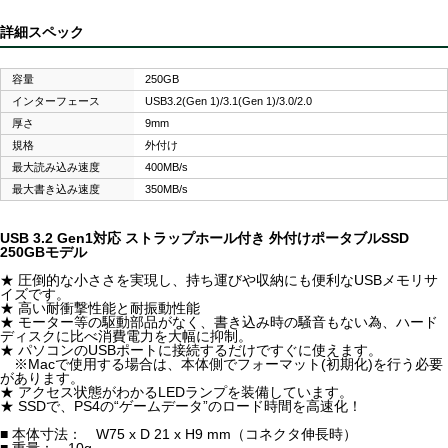
詳細スペック
容量
250GB
インターフェース
USB3.2(Gen 1)/3.1(Gen 1)/3.0/2.0
厚さ
9mm
規格
外付け
最大読み込み速度
400MB/s
最大書き込み速度
350MB/s
USB 3.2 Gen1対応 ストラップホール付き 外付けポータブルSSD
250GBモデル
★ 圧倒的な小ささを実現し、持ち運びや収納にも便利なUSBメモリサ
イズです。
★ 高い耐衝撃性能と耐振動性能
★ モーター等の駆動部品がなく、書き込み時の騒音もない為、ハード
ディスクに比べ消費電力を大幅に抑制。
★ パソコンのUSBポートに接続するだけですぐに使えます。
※Macで使用する場合は、本体側でフォーマット(初期化)を行う必要
があります。
★ アクセス状態がわかるLEDランプを装備しています。
★ SSDで、PS4の“ゲームデータ”のロード時間を高速化！
■ 本体寸法： W75 x D 21 x H9 mm（コネクタ伸長時）
■ 重量： 10g