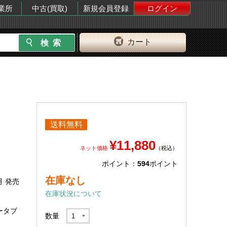
業所
中古(買取)
新規会員登録
ログイン
カート
送料無料
¥11,880
ネット価格
（税込）
ポイント：
594
ポイント
在庫なし
月 発売
在庫状況について
ータブ
数量