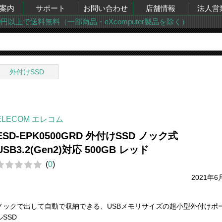
案内
サポート
お問い合わせ
店舗情報
法人営
00円以上で送料無料（一部商品・eXcomputer製品を除く）
外付けSSD
ELECOM エレコム
ESD-EPK0500GRD 外付けSSD ノック式
USB3.2(Gen2)対応 500GB レッド
(
0
)
2021年6
ノックで出して自動で収納できる、USBメモリサイズの超小型外付けポ
ルSSD