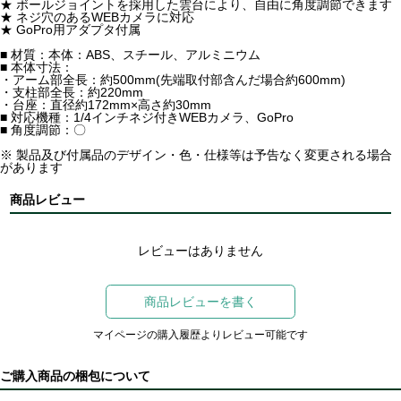
★ ボールジョイントを採用した雲台により、自由に角度調節できます
★ ネジ穴のあるWEBカメラに対応
★ GoPro用アダプタ付属
■ 材質：本体：ABS、スチール、アルミニウム
■ 本体寸法：
・アーム部全長：約500mm(先端取付部含んだ場合約600mm)
・支柱部全長：約220mm
・台座：直径約172mm×高さ約30mm
■ 対応機種：1/4インチネジ付きWEBカメラ、GoPro
■ 角度調節：〇
※ 製品及び付属品のデザイン・色・仕様等は予告なく変更される場合
があります
商品レビュー
レビューはありません
商品レビューを書く
マイページの購入履歴よりレビュー可能です
ご購入商品の梱包について