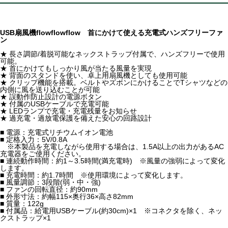
USB扇風機flowflowflow 首にかけて使える充電式ハンズフリーファ
ン
★ 長さ調節/着脱可能なネックストラップ付属で、ハンズフリーで使用
可能。
★ 首にかけてもしっかり風が当たる風量を実現
★ 背面のスタンドを使い、卓上用扇風機としても使用可能
★ クリップ機能を搭載。ベルトやズボンにかけることでTシャツなどの
内側に風を送り込むことが可能
★ 誤動作防止設計の電源ボタン
★ 付属のUSBケーブルで充電可能
★ LEDランプで充電・充電残量をお知らせ
★ 過充電・過放電保護を備えた安心の回路設計
■ 電源：充電式リチウムイオン電池
■ 定格入力：5V/0.8A
※本製品を充電しながら使用する場合は、1.5A以上の出力があるAC
充電器をご使用ください。
■ 連続動作時間：約1～3.5時間(満充電時) ※風量の強弱によって変化
します。
■ 充電時間：約1.7時間 ※使用環境によって変化します。
■ 風量調節：3段階(弱・中・強)
■ ファンの回転直径：約90mm
■ 外形寸法：約幅115×奥行36×高さ82mm
■ 質量：122g
■ 付属品：給電用USBケーブル(約30cm)×1 ※コネクタを除く、ネッ
クストラップ×1