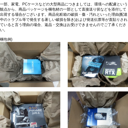
一部、家電、PCケースなどの大型商品につきましては、環境への配慮という
観点から、商品パッケージを梱包材の一部として直接送り状などを添付して
出荷する場合がございます。商品化粧箱の破損・傷・汚れといった理由(配達
中のトラブル等で発生する著しい破損を除き)および発送伝票等が直貼りされ
ていると言う理由の場合、返品・交換はお受けできませんのでご了承くださ
い。
梱包例)