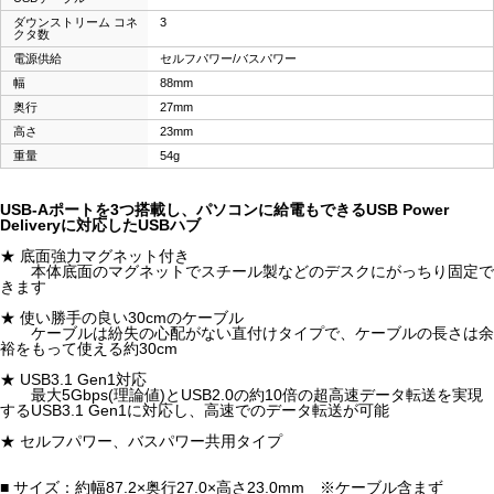
ダウンストリーム コネ
3
クタ数
電源供給
セルフパワー/バスパワー
幅
88mm
奥行
27mm
高さ
23mm
重量
54g
USB-Aポートを3つ搭載し、パソコンに給電もできるUSB Power
Deliveryに対応したUSBハブ
★ 底面強力マグネット付き
本体底面のマグネットでスチール製などのデスクにがっちり固定で
きます
★ 使い勝手の良い30cmのケーブル
ケーブルは紛失の心配がない直付けタイプで、ケーブルの長さは余
裕をもって使える約30cm
★ USB3.1 Gen1対応
最大5Gbps(理論値)とUSB2.0の約10倍の超高速データ転送を実現
するUSB3.1 Gen1に対応し、高速でのデータ転送が可能
★ セルフパワー、バスパワー共用タイプ
■ サイズ：約幅87.2×奥行27.0×高さ23.0mm ※ケーブル含まず