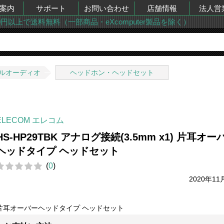
案内
サポート
お問い合わせ
店舗情報
法人営
00円以上で送料無料（一部商品・eXcomputer製品を除く）
ルオーディオ
ヘッドホン・ヘッドセット
ELECOM エレコム
HS-HP29TBK アナログ接続(3.5mm x1) 片耳オー
ヘッドタイプ ヘッドセット
(
0
)
2020年11
片耳オーバーヘッドタイプ ヘッドセット