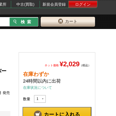
業所
中古(買取)
新規会員登録
ログイン
カート
¥2,029
ネット価格
（税込）
バー
在庫わずか
24時間以内に出荷
在庫状況について
月 発売
数量
カートに入れる