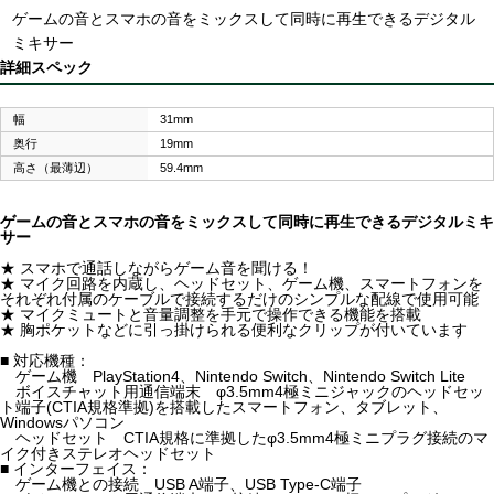
ゲームの音とスマホの音をミックスして同時に再生できるデジタル
ミキサー
詳細スペック
幅
31mm
奥行
19mm
高さ（最薄辺）
59.4mm
ゲームの音とスマホの音をミックスして同時に再生できるデジタルミキ
サー
★ スマホで通話しながらゲーム音を聞ける！
★ マイク回路を内蔵し、ヘッドセット、ゲーム機、スマートフォンを
それぞれ付属のケーブルで接続するだけのシンプルな配線で使用可能
★ マイクミュートと音量調整を手元で操作できる機能を搭載
★ 胸ポケットなどに引っ掛けられる便利なクリップが付いています
■ 対応機種：
ゲーム機 PlayStation4、Nintendo Switch、Nintendo Switch Lite
ボイスチャット用通信端末 φ3.5mm4極ミニジャックのヘッドセッ
ト端子(CTIA規格準拠)を搭載したスマートフォン、タブレット、
Windowsパソコン
ヘッドセット CTIA規格に準拠したφ3.5mm4極ミニプラグ接続のマ
イク付きステレオヘッドセット
■ インターフェイス：
ゲーム機との接続 USB A端子、USB Type-C端子