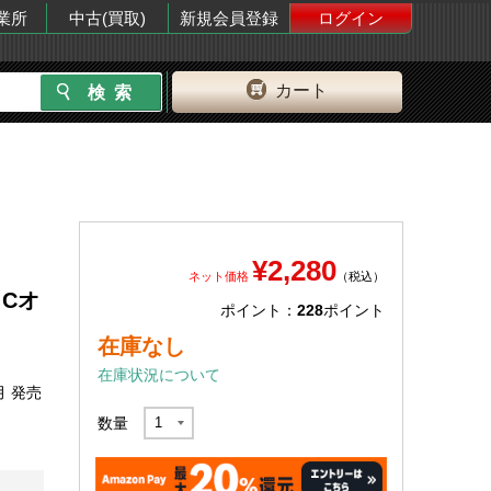
業所
中古(買取)
新規会員登録
ログイン
カート
¥2,280
ネット価格
（税込）
 Cオ
ポイント：
228
ポイント
在庫なし
在庫状況について
月 発売
数量