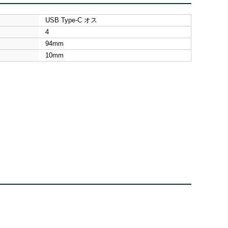
USB Type-C オス
4
94mm
10mm