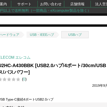
案内
サポート
お問い合わせ
店舗情報
法人営
00円以上で送料無料（一部商品・eXcomputer製品を除く）
ハードウェア
USB・IEEEハブ
USBハブ
ELECOM エレコム
U2HC-A430BBK [USB2.0ハブ/4ポート/30cm/USB
ス/バスパワー]
(
0
)
2019年9
USB Type-C接続4ポートUSB2.0ハブ