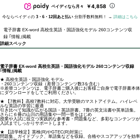
￥4,858
ペイディなら月々
今ならペイディの
3・6・12回あと払い
分割手数料無料！ →
詳細はこちら
電子辞書 EX-word 高校生英語・国語強化モデル 260コンテンツ収
録 ｢情報｣掲載
詳細スペック
電子辞書 EX-word 高校生英語・国語強化モデル 260コンテンツ収録
｢情報｣掲載
★ 高校生英語・国語強化 モデル
・260コンテンツ収録（差替コンテンツ数3を含む）
※差替コンテンツは、電子辞書ご購入後にお客様ご自身で電子辞書本体
にダウンロードをしてご利用ください。
★ 【7教科】高校7教科に対応。大学受験のマストアイテム。ハイレベ
ルな英語の学習に最適
引き比べて知識が広がる国語・英語辞書。7冊の英文法書や英単語集。
さらに６冊の山川の用語集や一問一答をはじめ
授業や入試に役立つ実践的な参考書・問題集など、多彩なコンテンツが
入試までしっかりサポートします。
★ 【語学検定】英検(R)やGTEC(R)対策に
問題集、ガイドブック、単語集などを収録。合格やスコアアップを効率