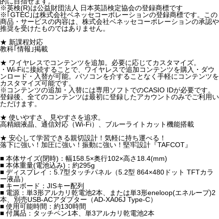
的に目指せます。
※英検(R)は公益財団法人 日本英語検定協会の登録商標です
※｢GTEC｣は株式会社ベネッセコーポレーションの登録商標です。この
商品・サービスの内容は、株式会社ベネッセコーポレーションの承認や
推奨を受けたものではありません。
★ 新課程対応
教科｢情報｣掲載
★ ワイヤレスでコンテンツを追加。必要に応じてカスタマイズ。
・Wi-Fiに接続することで、ワイヤレスで追加コンテンツを購入・ダウ
ンロード・入替が可能。パソコンを介することなく手軽にコンテンツを
カスタマイズ可能です。
※コンテンツの追加・入替には専用ソフトでのCASIO IDが必要です。
登録後、全てのコンテンツは最初に登録したアカウントのみでご利用い
ただけます。
★ 使いやすさ、見やすさを追求。
高精細液晶、通信対応（Wi-Fi）、ブルーライトカット機能搭載
★ 安心して学習できる親切設計！気軽に持ち運べる！
落下に強い！加圧に強い！振動に強い！堅牢設計『TAFCOT』
■ 本体サイズ(閉時)：幅158.5×奥行102×高さ18.4(mm)
■ 本体重量(電池込み)：約295g
■ ディスプレイ：5.7型タッチパネル（5.2型 864×480ドット TFTカラ
ー液晶）
■ キーボード：JISキー配列
■ 電源：単3形アルカリ乾電池2本、または単3形eneloop(エネループ)2
本、別売USB-ACアダプター（AD-XA06J Type-C）
■ 使用可能時間：約130時間
■ 付属品：タッチペン1本、単3アルカリ乾電池2本