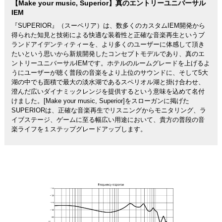
【Make your music, Superior】真のエントリーユニバーサル
IEM
『SUPERIOR』（スーペリア）は、数多くのカスタムIEM開発から
得られた知見と技術による快適な装着性と正確な音楽再生というブ
ランドアイデンティティーを、より多くのユーザーに体感して頂き
たいという思いから新規開発したコンセプトモデルであり、真のエ
ントリーユニバーサルIEMです。ホテルのルームグレードを上げるよ
うにユーザーが聴く普段の音楽をより上位のサウンドに、そして5大
湖の中でも面積で最大の淡水湖であるスペリオル湖と掛け合わせ、
澄んだ広いダイナミックレンジを提供するという意味を込めて名付
けました。[Make your music, Superior]をスローガンに掲げた
SUPERIORは、正確な音楽再生でリスニングからモニタリング、ラ
イブステージ、ゲームに至る幅広い用途において、貴方の普段の音
楽ライフを１ステップグレードアップします。