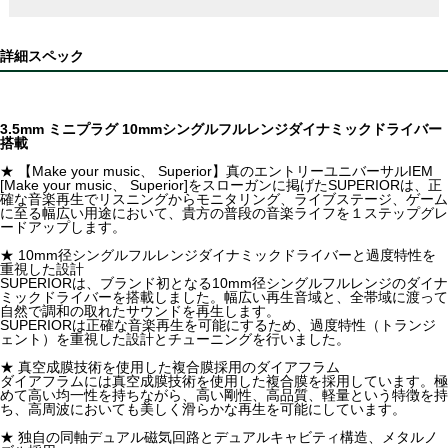
詳細スペック
3.5mm ミニプラグ 10mmシングルフルレンジダイナミックドライバー
搭載
★ 【Make your music、 Superior】真のエントリーユニバーサルIEM
[Make your music、 Superior]をスローガンに掲げたSUPERIORは、正
確な音楽再生でリスニングからモニタリング、ライブステージ、ゲーム
に至る幅広い用途において、貴方の普段の音楽ライフを１ステップグレ
ードアップします。
★ 10mm径シングルフルレンジダイナミックドライバーと過度特性を
重視した設計
SUPERIORは、ブランド初となる10mm径シングルフルレンジのダイナ
ミックドライバーを搭載しました。幅広い再生音域と、全帯域に渡って
自然で調和の取れたサウンドを再生します。
SUPERIORは正確な音楽再生を可能にするため、過度特性（トランジ
ェント）を重視した設計とチューニングを行いました。
★ 真空成膜技術を使用した複合膜採用のダイアフラム
ダイアフラムには真空成膜技術を使用した複合膜を採用しています。極
めて高い均一性を持ちながら、高い剛性、高品質、軽量という特徴を持
ち、高周波においても美しく滑らかな再生を可能にしています。
★ 独自の同軸デュアル磁気回路とデュアルキャビティ構造、メタルノ