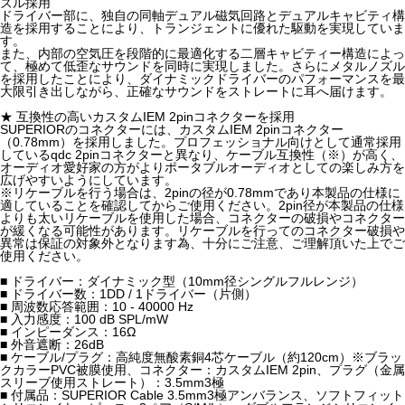
ズル採用
ドライバー部に、独自の同軸デュアル磁気回路とデュアルキャビティ構
造を採用することにより、トランジェントに優れた駆動を実現していま
す。
また、内部の空気圧を段階的に最適化する二層キャビティー構造によっ
て、極めて低歪なサウンドを同時に実現しました。さらにメタルノズル
を採用したことにより、ダイナミックドライバーのパフォーマンスを最
大限引き出しながら、正確なサウンドをストレートに耳へ届けます。
★ 互換性の高いカスタムIEM 2pinコネクターを採用
SUPERIORのコネクターには、カスタムIEM 2pinコネクター
（0.78mm）を採用しました。プロフェッショナル向けとして通常採用
しているqdc 2pinコネクターと異なり、ケーブル互換性（※）が高く、
オーディオ愛好家の方がよりポータブルオーディオとしての楽しみ方を
広げやすいようにしています。
※リケーブルを行う場合は、2pinの径が0.78mmであり本製品の仕様に
適していることを確認してからご使用ください。2pin径が本製品の仕様
よりも太いリケーブルを使用した場合、コネクターの破損やコネクター
が緩くなる可能性があります。リケーブルを行ってのコネクター破損や
異常は保証の対象外となります為、十分にご注意、ご理解頂いた上でご
使用ください。
■ ドライバー：ダイナミック型（10mm径シングルフルレンジ）
■ ドライバー数：1DD / 1ドライバー（片側）
■ 周波数応答範囲：10 - 40000 Hz
■ 入力感度：100 dB SPL/mW
■ インピーダンス：16Ω
■ 外音遮断：26dB
■ ケーブル/プラグ：高純度無酸素銅4芯ケーブル（約120cm）※ブラッ
クカラーPVC被膜使用、コネクター：カスタムIEM 2pin、プラグ（金属
スリーブ使用ストレート）：3.5mm3極
■ 付属品：SUPERIOR Cable 3.5mm3極アンバランス、ソフトフィット