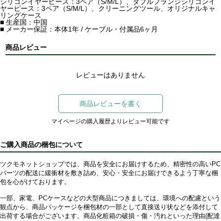
シリコンイヤーピース：3ペア（S/M/L）、ダブルフランジシリコンイ
ヤーピース：3ペア（S/M/L）、クリーニングツール、オリジナルキャ
リングケース
■ 生産国：中国
■ メーカー保証：本体1年 / ケーブル・付属品6ヶ月
商品レビュー
レビューはありません
商品レビューを書く
マイページの購入履歴よりレビュー可能です
ご購入商品の梱包について
ツクモネットショップでは、商品を安全にお届けするため、精密性の高いPC
パーツの配送に緩衝材を敷き詰め、安心・安全にお届けできるよう丁寧な梱
包を心がけております。
一部、家電、PCケースなどの大型商品につきましては、環境への配慮という
観点から、商品パッケージを梱包材の一部として直接送り状などを添付して
出荷する場合がございます。商品化粧箱の破損・傷・汚れといった理由(配達