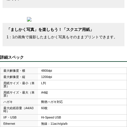
「ましかく写真」を楽しもう！「スクエア用紙」
1：1の画角で撮影したましかく写真もそのままプリントできます。
詳細スペック
最大解像度・横
4800dpi
最大解像度・縦
1200dpi
用紙サイズ・最小（単
L判
票）
用紙サイズ・最大（単
A4縦
票）
ハガキ
郵便ハガキ対応
最大給紙容量（A4/A3
60枚
時）
I/F・USB
Hi-Speed USB
Ethernet
無線：11ac/n/g/a/b