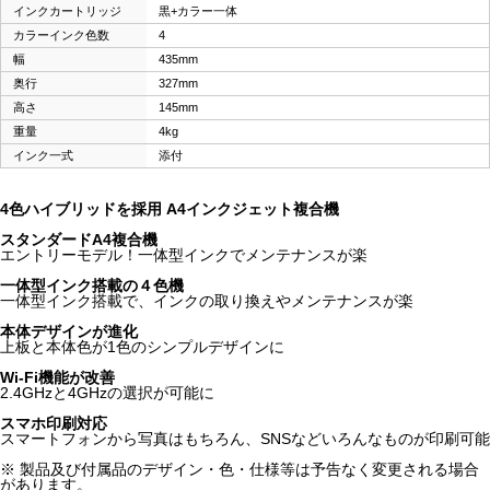
インクカートリッジ
黒+カラー一体
カラーインク色数
4
幅
435mm
奥行
327mm
高さ
145mm
重量
4kg
インク一式
添付
4色ハイブリッドを採用 A4インクジェット複合機
スタンダードA4複合機
エントリーモデル！一体型インクでメンテナンスが楽
一体型インク搭載の４色機
一体型インク搭載で、インクの取り換えやメンテナンスが楽
本体デザインが進化
上板と本体色が1色のシンプルデザインに
Wi-Fi機能が改善
2.4GHzと4GHzの選択が可能に
スマホ印刷対応
スマートフォンから写真はもちろん、SNSなどいろんなものが印刷可能
※ 製品及び付属品のデザイン・色・仕様等は予告なく変更される場合
があります。