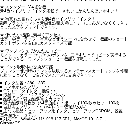
★ スタンダードA4複合機！
新4色ハイブリッドインク搭載で、きれいにかんたん使いやすい！
★ 写真も文書もくっきり新4色ハイブリッドインク！
顔料ブラックインクと新画像処理技術により、にじみが少なくくっきり
とした文字をプリントできます。
★ 使いたい機能に素早くアクセス！
仕事・学習・ライフ・写真など使うシーンに合わせて、機能のショート
カットボタンを自由にカスタマイズ可能！
★ ワンプッシュでかんたんコピー！
モノクロ・カラーそれぞれのボタンを1度押すだけでコピーを実行する
ことができる、ワンプッシュコピー機能を搭載しました。
★ インク吸収体の交換が可能！
プリンター使用時のインクを吸収するメンテナンスカートリッジを修理
に出すことなく、ご自身でスムーズに交換できます。
■ インク型番：386・385
■ スマホからのプリント：○
■ QRコードダイレクト接続：○
■ 液晶モニター：2.7型タッチパネル
■ 給紙方式：背面給紙/前面カセット
■ 最大給紙可能枚数（A4普通紙）：後トレイ100枚/カセット100枚
■ 自動両面プリント：○（A4/レター/普通紙のみ）
■ 主な同梱品：セットアップ用インク、セットアップCDROM、設置・
基本操作マニュアル
■ 対応OS：Windows 11/10/ 8.1/ 7 SP1、MacOS 10.15.7~、
ChromeOS