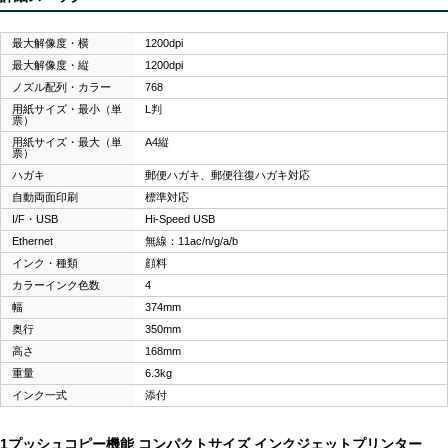
最大解像度・横
1200dpi
最大解像度・縦
1200dpi
ノズル配列・カラー
768
用紙サイズ・最小（単
L判
票）
用紙サイズ・最大（単
A4縦
票）
ハガキ
郵便ハガキ、郵便往復ハガキ対応
自動両面印刷
標準対応
I/F・USB
Hi-Speed USB
Ethernet
無線：11ac/n/g/a/b
インク・種類
顔料
カラーインク色数
4
幅
374mm
奥行
350mm
高さ
168mm
重量
6.3kg
インク一式
添付
1プッシュコピー機能 コンパクトサイズ インクジェットプリンター