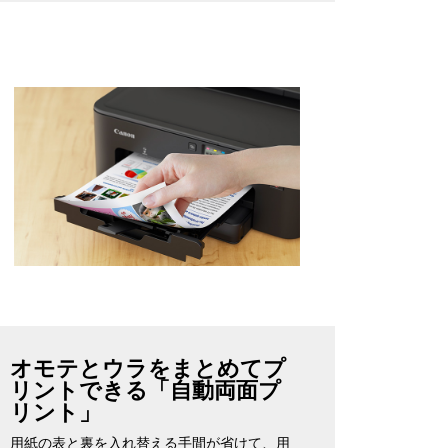
オモテとウラをまとめてプ
リントできる「自動両面プ
リント」
用紙の表と裏を入れ替える手間が省けて、用