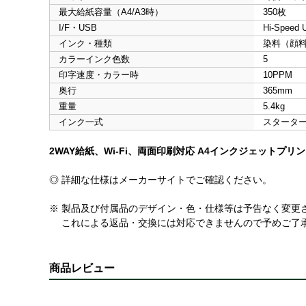
最大給紙容量（A4/A3時）
350枚
I/F・USB
Hi-Speed 
インク・種類
染料（顔料
カラーインク色数
5
印字速度・カラー時
10PPM
奥行
365mm
重量
5.4kg
インク一式
スタータ
2WAY給紙、Wi-Fi、両面印刷対応 A4インクジェットプリ
◎ 詳細な仕様はメーカーサイトでご確認ください。
※ 製品及び付属品のデザイン・色・仕様等は予告なく変更
これによる返品・交換には対応できませんので予めご了
商品レビュー