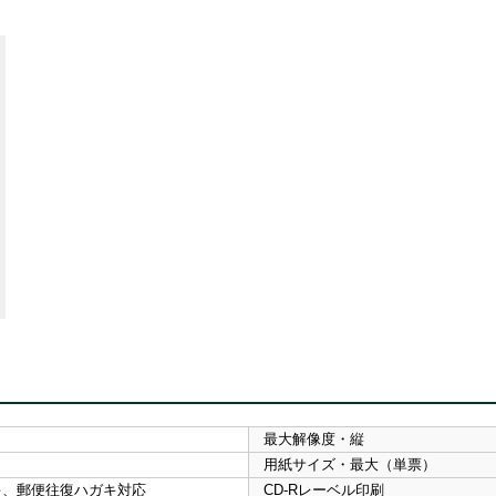
最大解像度・縦
用紙サイズ・最大（単票）
キ、郵便往復ハガキ対応
CD-Rレーベル印刷