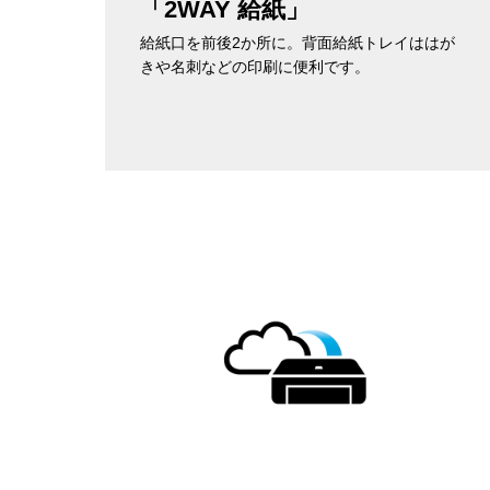
「2WAY 給紙」
給紙口を前後2か所に。背面給紙トレイははが
きや名刺などの印刷に便利です。