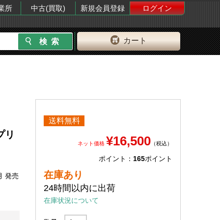
業所
中古(買取)
新規会員登録
ログイン
カート
送料無料
プリ
¥16,500
ネット価格
（税込）
ポイント：
165
ポイント
在庫あり
月 発売
24時間以内に出荷
在庫状況について