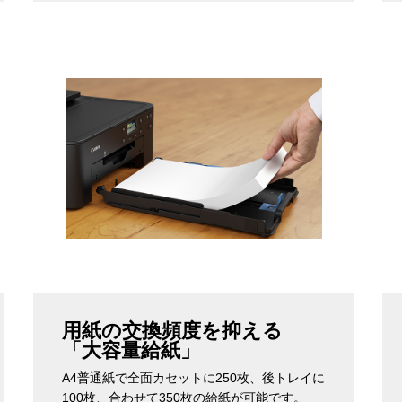
用紙の交換頻度を抑える
「大容量給紙」
A4普通紙で全面カセットに250枚、後トレイに
100枚、合わせて350枚の給紙が可能です。