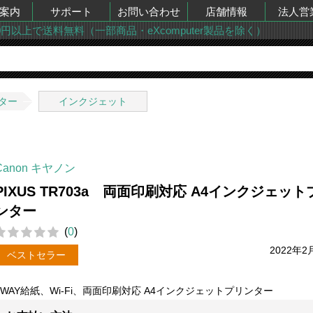
案内
サポート
お問い合わせ
店舗情報
法人営
00円以上で送料無料（一部商品・eXcomputer製品を除く）
ター
インクジェット
Canon キヤノン
PIXUS TR703a 両面印刷対応 A4インクジェット
ンター
(
0
)
2022年2
ベストセラー
2WAY給紙、Wi-Fi、両面印刷対応 A4インクジェットプリンター