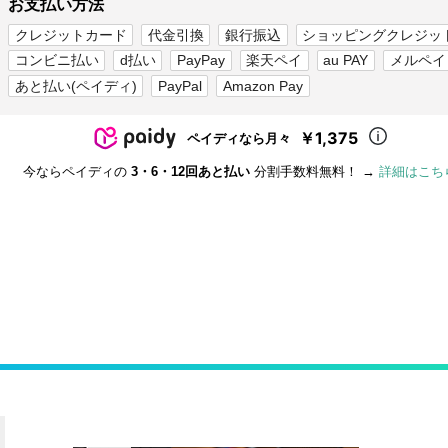
お支払い方法
クレジットカード
代金引換
銀行振込
ショッピングクレジッ
コンビニ払い
d払い
PayPay
楽天ペイ
au PAY
メルペイ
あと払い(ペイディ)
PayPal
Amazon Pay
￥1,375
ペイディなら月々
今ならペイディの
3・6・12回あと払い
分割手数料無料！ →
詳細はこち