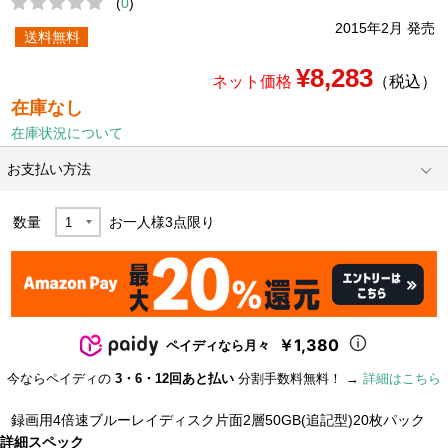
(
0
)
2015年2月 発売
送料無料
¥8,283
ネット価格
（税込）
在庫なし
在庫状況について
お支払い方法
数量
お一人様
3
点限り
￥1,380
ペイディなら月々
今ならペイディの
3・6・12回あと払い
分割手数料無料！ →
詳細はこちら
録画用4倍速ブルーレイディスク片面2層50GB(追記型)20枚パック
詳細スペック