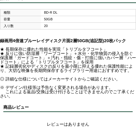
種類
BD-R DL
容量
50GB
入り数
20
録画用4倍速ブルーレイディスク片面2層50GB(追記型)20枚パック
★ 長期保存に優れた性能を実現「トリプルタフコート」
★ 反りに強い防湿層「ワープコート」＋水分・化学物質の侵入を防ぐ
保護層「ガードコート」＋汚れ・指紋・傷・打痕に強いカバー層「ハー
ドコート」による「トリプルタフコート」を採用
★ 記録層劣化やディスクの反りを最小限に抑える優れた保護性能によ
り、大切な映像を長期間保存するライブラリー用途におすすめです。
◎ 詳細な仕様についてはメーカーサイトからご確認ください。
※ デザイン/仕様等は予告なく変更される場合があります。
これによる返品/交換は受け付けることはできませんのでご了承くだ
さい。
商品レビュー
レビューはありません