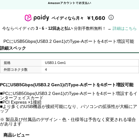
￥1,660
ペイディなら月々
今ならペイディの
3・6・12回あと払い
分割手数料無料！ →
詳細はこちら
PCにUSB5Gbps(USB3.2 Gen1)のType-Aポートを4ポート増設可能
詳細スペック
規格
USB3.1 Gen1
外部コネクタ数
4
PCにUSB5Gbps(USB3.2 Gen1)のType-Aポートを4ポート増設可能
■PCにUSB5Gbps(USB3.2 Gen1)のType-Aポートを4ポート増設するイ
ンターフェイスカード
■PCI Express ×1接続
■より多くのUSB機器が接続可能になり、パソコンの拡張性が大幅にア
ップ
※ 製品及び付属品のデザイン・色・仕様等は予告なく変更される場合
があります
商品レビュー