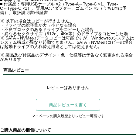
■ 付属品：専用USBケーブル ×2（Type-A⇔Type-C ×1、Type-
C⇔Type-C ×1）、専用ACアダプター、ゴムピン ×3（うち1本は予
備）、取扱説明書/保証書
※ 以下の場合はコピーが行えません。
・ドライブの総容量が大→小となる場合
・不良ブロックのあるドライブをコピーした場合
・異なるセクタサイズ（512e、4Kn等）のドライブをコピーした場
※ SATA→NVMeのデータコピーは可能ですが、Windowsのシステムは
システム構成が異なり起動できません。SATA→NVMeのコピーの場合
は起動ドライブの入れ替え用途としては使えません。
※ 製品及び付属品のデザイン・色・仕様等は予告なく変更される場合
があります
商品レビュー
レビューはありません
商品レビューを書く
マイページの購入履歴よりレビュー可能です
ご購入商品の梱包について