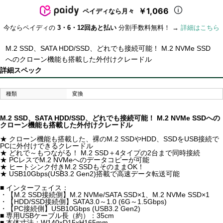
￥1,066
ペイディなら月々
今ならペイディの
3・6・12回あと払い
分割手数料無料！ →
詳細はこちら
M.2 SSD、SATA HDD/SSD、どれでも接続可能！ M.2 NVMe SSD
へのクローン機能も搭載した外付けクレードル
詳細スペック
種類
変換
M.2 SSD、SATA HDD/SSD、どれでも接続可能！ M.2 NVMe SSDへの
クローン機能も搭載した外付けクレードル
★ クローン機能も搭載した、裸のM.2 SSDやHDD、SSDをUSB接続で
PCに外付けできるクレードル
★ どれで～もつながる！ M.2 SSD＋4タイプの2台まで同時接続
★ PCレスでM.2 NVMeへのデータコピーが可能
★ ヒートシンク付きM.2 SSDもそのままOK！
★ USB10Gbps(USB3.2 Gen2)搭載で高速データ転送可能
■ インターフェイス：
・【M.2 SSD接続側】M.2 NVMe/SATA SSD×1、M.2 NVMe SSD×1
・【HDD/SSD接続側】SATA3.0～1.0 (6G～1.5Gbps)
・【PC接続側】USB10Gbps (USB3.2 Gen2)
■ 専用USBケーブル長（約）：35cm
■ 本体寸法：W140xD15xH165mm