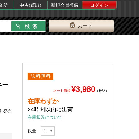
業所
中古(買取)
新規会員登録
ログイン
カート
送料無料
キー
¥3,980
ネット価格
（税込）
在庫わずか
24時間以内に出荷
月 発売
在庫状況について
数量