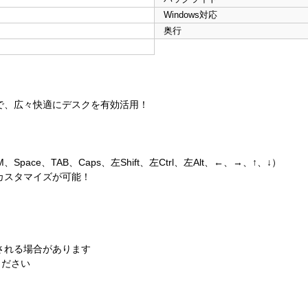
Windows対応
奥行
で、広々快適にデスクを有効活用！
ace、TAB、Caps、左Shift、左Ctrl、左Alt、←、→、↑、↓）
たカスタマイズが可能！
される場合があります
ください