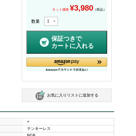
¥
3,980
ネット価格
（税込）
数量
保証つきで
カートに入れる
お気に入りリストに追加する
×
テンキーレス
RGB