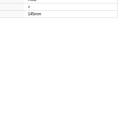
○
145mm