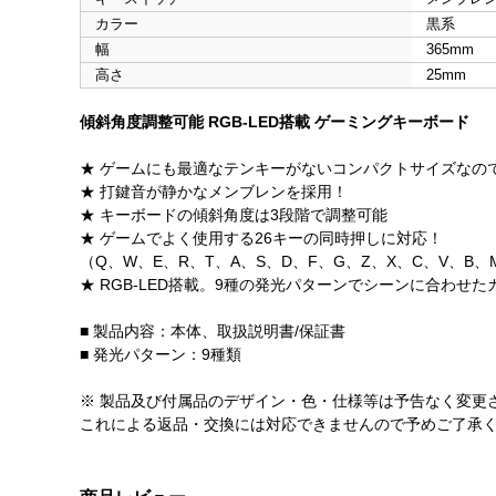
カラー
黒系
幅
365mm
高さ
25mm
傾斜角度調整可能 RGB-LED搭載 ゲーミングキーボード
★ ゲームにも最適なテンキーがないコンパクトサイズなの
★ 打鍵音が静かなメンブレンを採用！
★ キーボードの傾斜角度は3段階で調整可能
★ ゲームでよく使用する26キーの同時押しに対応！
（Q、W、E、R、T、A、S、D、F、G、Z、X、C、V、B、M、Sp
★ RGB-LED搭載。9種の発光パターンでシーンに合わせ
■ 製品内容：本体、取扱説明書/保証書
■ 発光パターン：9種類
※ 製品及び付属品のデザイン・色・仕様等は予告なく変更
これによる返品・交換には対応できませんので予めご了承