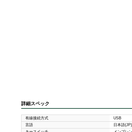
詳細スペック
有線接続方式
USB
言語
日本語(JP)
キースイッチ
メンブレ