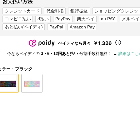
お支払い方法
クレジットカード
代金引換
銀行振込
ショッピングクレジッ
コンビニ払い
d払い
PayPay
楽天ペイ
au PAY
メルペイ
あと払い(ペイディ)
PayPal
Amazon Pay
￥1,326
ペイディなら月々
今ならペイディの
3・6・12回あと払い
分割手数料無料！ →
詳細はこち
カラー：
ブラック