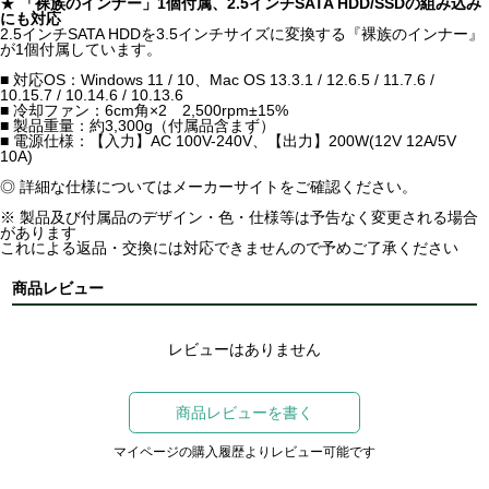
★
「裸族のインナー」1個付属、2.5インチSATA HDD/SSDの組み込み
にも対応
2.5インチSATA HDDを3.5インチサイズに変換する『裸族のインナー』
が1個付属しています。
■ 対応OS：Windows 11 / 10、Mac OS 13.3.1 / 12.6.5 / 11.7.6 /
10.15.7 / 10.14.6 / 10.13.6
■ 冷却ファン：6cm角×2 2,500rpm±15%
■ 製品重量：約3,300g（付属品含まず）
■ 電源仕様：【入力】AC 100V-240V、【出力】200W(12V 12A/5V
10A)
◎ 詳細な仕様についてはメーカーサイトをご確認ください。
※ 製品及び付属品のデザイン・色・仕様等は予告なく変更される場合
があります
これによる返品・交換には対応できませんので予めご了承ください
商品レビュー
レビューはありません
商品レビューを書く
マイページの購入履歴よりレビュー可能です