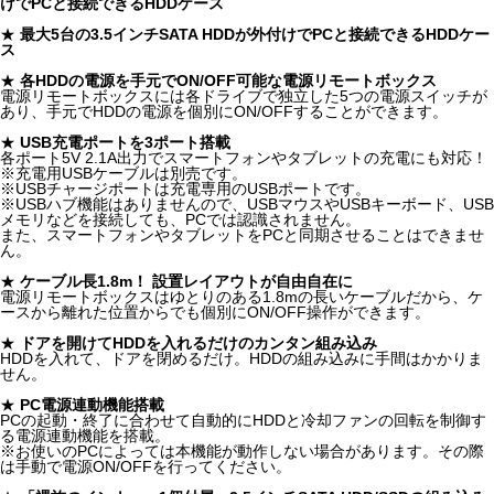
けでPCと接続できるHDDケース
★
最大5台の3.5インチSATA HDDが外付けでPCと接続できるHDDケー
ス
★
各HDDの電源を手元でON/OFF可能な電源リモートボックス
電源リモートボックスには各ドライブで独立した5つの電源スイッチが
あり、手元でHDDの電源を個別にON/OFFすることができます。
★
USB充電ポートを3ポート搭載
各ポート5V 2.1A出力でスマートフォンやタブレットの充電にも対応！
※充電用USBケーブルは別売です。
※USBチャージポートは充電専用のUSBポートです。
※USBハブ機能はありませんので、USBマウスやUSBキーボード、USB
メモリなどを接続しても、PCでは認識されません。
また、スマートフォンやタブレットをPCと同期させることはできませ
ん。
★
ケーブル長1.8m！ 設置レイアウトが自由自在に
電源リモートボックスはゆとりのある1.8mの長いケーブルだから、ケ
ースから離れた位置からでも個別にON/OFF操作ができます。
★
ドアを開けてHDDを入れるだけのカンタン組み込み
HDDを入れて、ドアを閉めるだけ。HDDの組み込みに手間はかかりま
せん。
★
PC電源連動機能搭載
PCの起動・終了に合わせて自動的にHDDと冷却ファンの回転を制御す
る電源連動機能を搭載。
※お使いのPCによっては本機能が動作しない場合があります。その際
は手動で電源ON/OFFを行ってください。