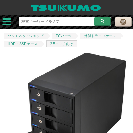
ツクモネットショップ
PCパーツ
外付ドライブケース
HDD・SSDケース
3.5インチ向け