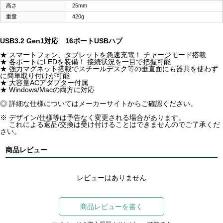
高さ
25mm
重量
420g
USB3.2 Gen1対応 16ポートUSBハブ
★ スマートフォン、タブレットを急速充電！ チャージモード搭載
★ 各ポートにLEDを装備！ 接続状況を一目で把握可能
★ 強力マグネット搭載でスチールデスク等の垂直面にも器具を使わず
に簡単取り付けが可能
★ 大容量ACアダプター付属
★ Windows/Macの両方に対応
◎ 詳細な仕様についてはメーカーサイトからご確認ください。
※ デザイン/仕様等は予告なく変更される場合があります。
これによる返品/交換は受け付けることはできませんのでご了承くだ
さい。
商品レビュー
レビューはありません
商品レビューを書く