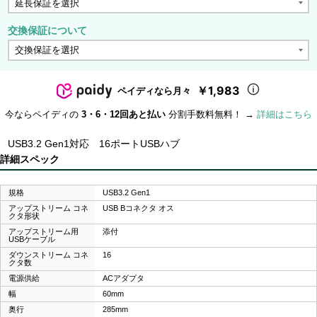
交換保証について
￥1,983
ペイディなら月々
今ならペイディの
3・6・12回あと払い
分割手数料無料！ →
詳細はこちら
USB3.2 Gen1対応 16ポートUSBハブ
詳細スペック
規格
USB3.2 Gen1
アップストリーム コネ
USB Bコネクタ オス
クタ形状
アップストリーム用
添付
USBケーブル
ダウンストリーム コネ
16
クタ数
電源供給
ACアダプタ
幅
60mm
奥行
285mm