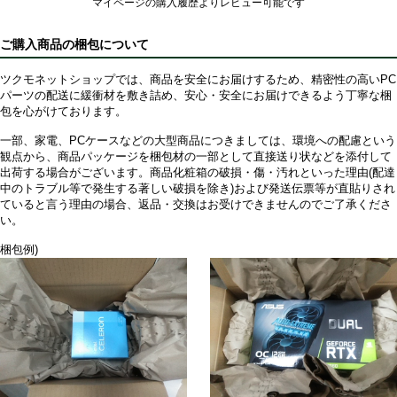
マイページの購入履歴よりレビュー可能です
ご購入商品の梱包について
ツクモネットショップでは、商品を安全にお届けするため、精密性の高いPC
パーツの配送に緩衝材を敷き詰め、安心・安全にお届けできるよう丁寧な梱
包を心がけております。
一部、家電、PCケースなどの大型商品につきましては、環境への配慮という
観点から、商品パッケージを梱包材の一部として直接送り状などを添付して
出荷する場合がございます。商品化粧箱の破損・傷・汚れといった理由(配達
中のトラブル等で発生する著しい破損を除き)および発送伝票等が直貼りされ
ていると言う理由の場合、返品・交換はお受けできませんのでご了承くださ
い。
梱包例)