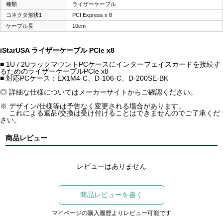
種類
ライザーケーブル
コネクタ形状1
PCI Express x 8
ケーブル長
10cm
iStarUSA ライザーケーブル PCIe x8
■ 1U / 2UラックマウントPCケースにインターフェイスカードを接続す
るためのライザーケーブルPCIe x8
■ 対応PCケース：EX1M4-C、D-106-C、D-200SE-BK
◎ 詳細な仕様についてはメーカーサイトからご確認ください。
※ デザイン/仕様等は予告なく変更される場合があります。
これによる返品/交換は受け付けることはできませんのでご了承くだ
さい。
商品レビュー
レビューはありません
商品レビューを書く
マイページの購入履歴よりレビュー可能です