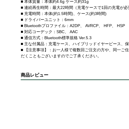
■ 本体質量：本体約4.6g ケース約31g
■ 連続再生時間：最大22時間（充電ケースで1回の充電が必
■ 充電時間：本体(約1.5時間)、ケース(約3時間)
■ ドライバーユニット：6mm
■ Bluetoothプロファイル：A2DP、 AVRCP、 HFP、 HSP
■ 対応コーデック：SBC、 AAC
■ 通信方式：Bluetooth標準規格 Ver.5.3
■ 主な付属品：充電ケース、ハイブリッドイヤーピース、保
■ 【注意事項】：お一人様で複数回ご注文の方や、同一ご
だくこともございますのでご了承ください。
商品レビュー