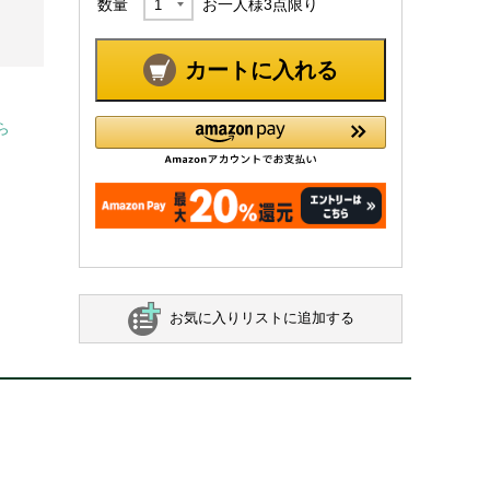
数量
お一人様
3
点限り
カートに入れる
ら
お気に入りリストに追加する