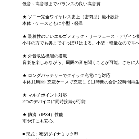
低音～高音域までバランスの良い高音質
★ ソニー完全ワイヤレス史上（密閉型）最小設計
本体・ケースともに小型・軽量
★ 装着性のいいエルゴノミック・サーフェース・デザイン
小耳の方でも奥まですっぽりはまる。小型・軽量なので耳
★ 外音取込機能の搭載
音楽を楽しみながら、周囲の音を聞くことが可能。さらに
★ ロングバッテリーでクイック充電にも対応
本体11時間+充電ケースで充電して11時間の合計22時間再
★ マルチポイント対応
2つのデバイスに同時接続が可能
★ 防滴（IPX4）性能
雨や汗にも安心。
■ 形式：密閉ダイナミック型