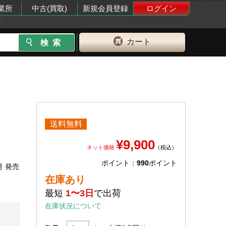
業所
中古(買取)
新規会員登録
ログイン
カート
送料無料
¥9,900
ネット価格
（税込）
ポイント：
990
ポイント
月 発売
在庫あり
最短
1〜3日
で出荷
在庫状況について