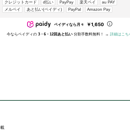
クレジットカード
d払い
PayPay
楽天ペイ
au PAY
メルペイ
あと払い(ペイディ)
PayPal
Amazon Pay
￥1,650
ペイディなら月々
今ならペイディの
3・6・12回あと払い
分割手数料無料！ →
詳細はこち
搭載