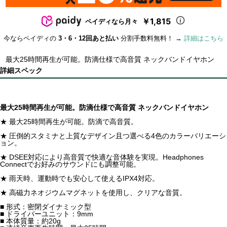
￥1,815
ペイディなら月々
今ならペイディの
3・6・12回あと払い
分割手数料無料！ →
詳細はこちら
最大25時間再生が可能。防滴仕様で高音質 ネックバンドイヤホン
詳細スペック
最大25時間再生が可能。防滴仕様で高音質 ネックバンドイヤホン
★ 最大25時間再生が可能。防滴で高音質。
★ 圧倒的スタミナと上質なデザイン且つ選べる4色のカラーバリエーシ
ョン。
★ DSEE対応により高音質で快適な音体験を実現。Headphones
Connectでお好みのサウンドにも調整可能。
★ 雨天時、運動時でも安心して使えるIPX4対応。
★ 高磁力ネオジウムマグネットを使用し、クリアな音質。
■ 形式：密閉ダイナミック型
■ ドライバーユニット：9mm
■ 本体質量：約20g