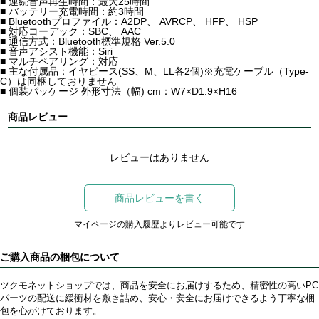
■ 連続音声再生時間：最大25時間
■ バッテリー充電時間：約3時間
■ Bluetoothプロファイル：A2DP、 AVRCP、 HFP、 HSP
■ 対応コーデック：SBC、 AAC
■ 通信方式：Bluetooth標準規格 Ver.5.0
■ 音声アシスト機能：Siri
■ マルチペアリング：対応
■ 主な付属品：イヤピース(SS、M、LL各2個)※充電ケーブル（Type-
C）は同梱しておりません
■ 個装パッケージ 外形寸法（幅) cm：W7×D1.9×H16
商品レビュー
レビューはありません
商品レビューを書く
マイページの購入履歴よりレビュー可能です
ご購入商品の梱包について
ツクモネットショップでは、商品を安全にお届けするため、精密性の高いPC
パーツの配送に緩衝材を敷き詰め、安心・安全にお届けできるよう丁寧な梱
包を心がけております。