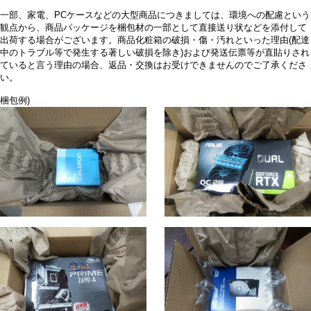
一部、家電、PCケースなどの大型商品につきましては、環境への配慮という
観点から、商品パッケージを梱包材の一部として直接送り状などを添付して
出荷する場合がございます。商品化粧箱の破損・傷・汚れといった理由(配達
中のトラブル等で発生する著しい破損を除き)および発送伝票等が直貼りされ
ていると言う理由の場合、返品・交換はお受けできませんのでご了承くださ
い。
梱包例)