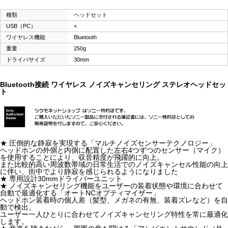
種類
ヘッドセット
USB（PC）
×
ワイヤレス機能
Bluetooth
重量
250g
ドライバサイズ
30mm
Bluetooth接続 ワイヤレス ノイズキャンセリング ステレオヘッドセッ
ト
★ 圧倒的な静寂を実現する「マルチノイズセンサーテクノロジー」
ヘッドホンの外側と内側に配置した左右4つずつのセンサー（マイク）
を使用することにより、収音精度が飛躍的に向上。
また比較的高い周波数帯域の日常生活でのノイズキャンセル性能の向上
に伴い、街中でより静寂を感じられるようになりました
★ 専用設計30mmドライバーユニット
★ ノイズキャンセリング機能をユーザーの装着状態や環境に合わせて
自動で最適化する「オートNCオプティマイザー」
ヘッドホン装着時の個人差（髪型、メガネの有無、装着ズレなど）を自
動で検出。
ユーザー一人ひとりに合わせてノイズキャンセリング特性を常に最適化
します。