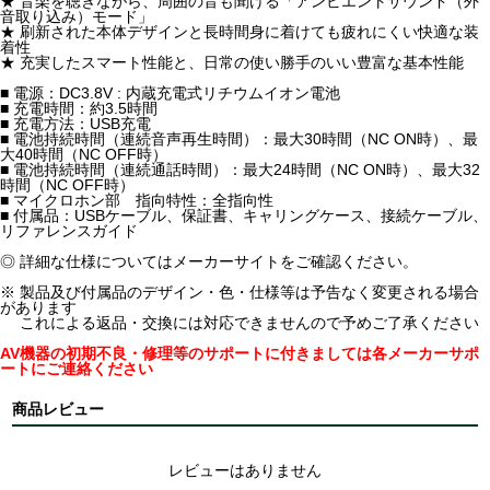
★ 音楽を聴きながら、周囲の音も聞ける「アンビエントサウンド（外
音取り込み）モード」
★ 刷新された本体デザインと長時間身に着けても疲れにくい快適な装
着性
★ 充実したスマート性能と、日常の使い勝手のいい豊富な基本性能
■ 電源：DC3.8V : 内蔵充電式リチウムイオン電池
■ 充電時間：約3.5時間
■ 充電方法：USB充電
■ 電池持続時間（連続音声再生時間）：最大30時間（NC ON時）、最
大40時間（NC OFF時）
■ 電池持続時間（連続通話時間）：最大24時間（NC ON時）、最大32
時間（NC OFF時）
■ マイクロホン部 指向特性：全指向性
■ 付属品：USBケーブル、保証書、キャリングケース、接続ケーブル、
リファレンスガイド
◎ 詳細な仕様についてはメーカーサイトをご確認ください。
※ 製品及び付属品のデザイン・色・仕様等は予告なく変更される場合
があります
これによる返品・交換には対応できませんので予めご了承ください
AV機器の初期不良・修理等のサポートに付きましては各メーカーサポ
ートにご連絡ください
商品レビュー
レビューはありません