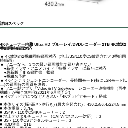
詳細スペック
4Kチューナー内蔵 Ultra HD ブルーレイ/DVDレコーダー 2TB 4K放送2
番組同時録画対応
★ 4K放送の2番組同時録画対応（地上/BS/110度CS放送含むと3番組同
時録画）
★ ソニーなら、3つの賢い録画機能で録り逃さない
●新作ドラマ・アニメガイド「特番ドラマ」に新たに対応
●最新版「まる録辞書」収録
●番組名予約
★ 4Kインテリジェントエンコーダー、長時間モード(特にLSRモード以
上)の録画時の画質を改善。
★ ソニー製アプリ「Video＆TV SideView」レコーダー連携機能（再生
機能）が完全無料化(2021年6月頃予定)
★ 4Kブラビアにつなぐときれい「4Kブラビアモード」搭載
■ 本体サイズ(幅×高さ×奥行き) (最大突起含む)：430.2x56.4x224.5mm
■ 本体重量：3.7kg
■ BS4K・110度CS4Kチューナー：2
■ 地上デジタルチューナー （CATVパススルー対応）：3
■ BS・110度CSデジタルチューナー：3
■ HDD容量：2TB