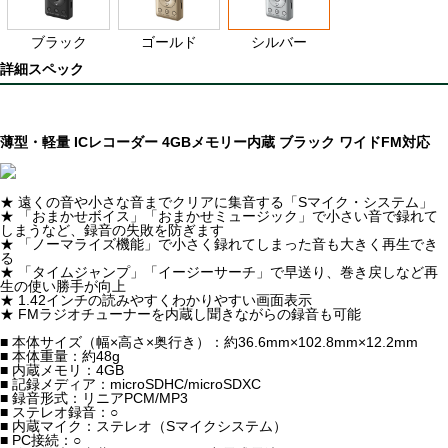
ブラック
ゴールド
シルバー
詳細スペック
薄型・軽量 ICレコーダー 4GBメモリー内蔵 ブラック ワイドFM対応
★ 遠くの音や小さな音までクリアに集音する「Sマイク・システム」
★ 「おまかせボイス」「おまかせミュージック」で小さい音で録れて
しまうなど、録音の失敗を防ぎます
★ 「ノーマライズ機能」で小さく録れてしまった音も大きく再生でき
る
★ 「タイムジャンプ」「イージーサーチ」で早送り、巻き戻しなど再
生の使い勝手が向上
★ 1.42インチの読みやすくわかりやすい画面表示
★ FMラジオチューナーを内蔵し聞きながらの録音も可能
■ 本体サイズ（幅×高さ×奥行き）：約36.6mm×102.8mm×12.2mm
■ 本体重量：約48g
■ 内蔵メモリ：4GB
■ 記録メディア：microSDHC/microSDXC
■ 録音形式：リニアPCM/MP3
■ ステレオ録音：○
■ 内蔵マイク：ステレオ（Sマイクシステム）
■ PC接続：○