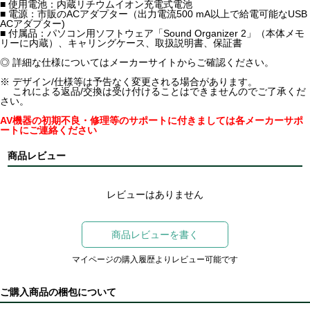
■ 使用電池：内蔵リチウムイオン充電式電池
■ 電源：市販のACアダプター（出力電流500 mA以上で給電可能なUSB
ACアダプター)
■ 付属品：パソコン用ソフトウェア「Sound Organizer 2」（本体メモ
リーに内蔵）、キャリングケース、取扱説明書、保証書
◎ 詳細な仕様についてはメーカーサイトからご確認ください。
※ デザイン/仕様等は予告なく変更される場合があります。
これによる返品/交換は受け付けることはできませんのでご了承くだ
さい。
AV機器の初期不良・修理等のサポートに付きましては各メーカーサポ
ートにご連絡ください
商品レビュー
レビューはありません
商品レビューを書く
マイページの購入履歴よりレビュー可能です
ご購入商品の梱包について