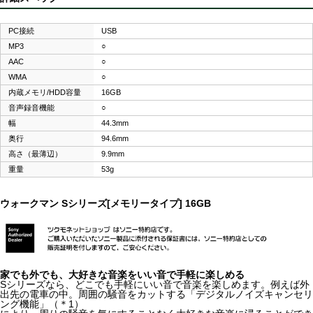
PC接続
USB
MP3
○
AAC
○
WMA
○
内蔵メモリ/HDD容量
16GB
音声録音機能
○
幅
44.3mm
奥行
94.6mm
高さ（最薄辺）
9.9mm
重量
53g
ウォークマン Sシリーズ[メモリータイプ] 16GB
家でも外でも、大好きな音楽をいい音で手軽に楽しめる
Sシリーズなら、どこでも手軽にいい音で音楽を楽しめます。例えば外
出先の電車の中。周囲の騒音をカットする「デジタルノイズキャンセリ
ング機能」（＊1）