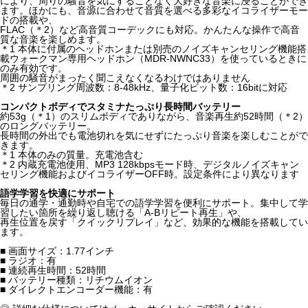
により、周りの騒音を気にすることなく大好きな音楽に浸ることができ
ます。ほかにも、音源に合わせて音質を選べる多彩なイコライザーモー
ドの搭載や、
FLAC（＊2）など高音質コーデックにも対応。かんたんな操作で高音
質な音楽を楽しめます。
＊1 本体に付属のヘッドホンまたは別売のノイズキャンセリング機能搭
載ウォークマン専用ヘッドホン（MDR-NWNC33）を使っているときに
のみ有効です。
周囲の騒音がまったく聞こえなくなるわけではありません
＊2 サンプリング周波数：8-48kHz、量子化ビット数：16bitに対応
コンパクトボディでスタミナたっぷり長時間バッテリー
約53g（＊1）のスリムボディでありながら、音楽再生約52時間（＊2）
のロングバッテリー。
長時間の外出でも電池切れを気にせずにたっぷり音楽を楽しむことがで
きます。
＊1 本体のみの質量。充電池含む
＊2 内蔵充電池使用、MP3 128kbpsモード時、デジタルノイズキャン
セリング機能およびイコライザーOFF時。設定条件により異なります
語学学習を快適にサポート
毎日の通学・通勤時や自宅での語学学習を便利にサポート。集中して学
習したい箇所を繰り返し聴ける「A-Bリピート再生」や、
再生位置を戻す「クイックリプレイ」など、効果的な機能を搭載してい
ます。
■ 画面サイズ：1.77インチ
■ ラジオ：有
■ 連続再生時間：52時間
■ バッテリー種類：リチウムイオン
■ ダイレクトエンコーダー機能：有