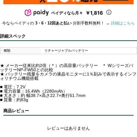
￥1,816
ペイディなら月々
今ならペイディの
3・6・12回あと払い
分割手数料無料！ →
詳細はこちら
詳細スペック
種類
リチャージャブルバッテリー
★ メーカー従来比約2倍（＊）の高容量バッテリー ＊ Wシリーズバ
ッテリーNP-FW50との比較
★ バッテリー残量をカメラの液晶モニターに1％刻みで表示するインフ
ォリチウム機能搭載
■ 電圧：7.2V
■ 電力容量：16.4Wh（2280mAh）
■ 大きさ：約 幅38.7×高さ22.7×奥行51.7mm
■ 質量：約83g
商品レビュー
レビューはありません