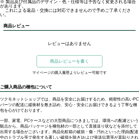
※ 製品及び付属品のデザイン・色・仕様等は予告なく変更される場合
があります。
これによる返品・交換には対応できませんので予めご了承くださ
い。
商品レビュー
レビューはありません
商品レビューを書く
マイページの購入履歴よりレビュー可能です
ご購入商品の梱包について
ツクモネットショップでは、商品を安全にお届けするため、精密性の高いPC
パーツの配送に緩衝材を敷き詰め、安心・安全にお届けできるよう丁寧な梱
包を心がけております。
一部、家電、PCケースなどの大型商品につきましては、環境への配慮という
観点から、商品パッケージを梱包材の一部として直接送り状などを添付して
出荷する場合がございます。商品化粧箱の破損・傷・汚れといった理由(配達
中のトラブル等で発生する著しい破損を除き)および発送伝票等が直貼りされ